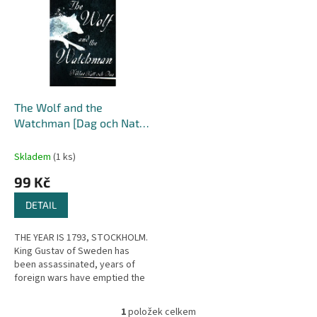
r
p
o
i
d
s
u
p
k
r
t
o
ů
d
The Wolf and the
u
Watchman [Dag och Natt,
k
Niklas]
t
Skladem
(1 ks)
ů
99 Kč
DETAIL
THE YEAR IS 1793, STOCKHOLM.
King Gustav of Sweden has
been assassinated, years of
foreign wars have emptied the
treasuries, and the realm is
governed by a self-interested...
1
položek celkem