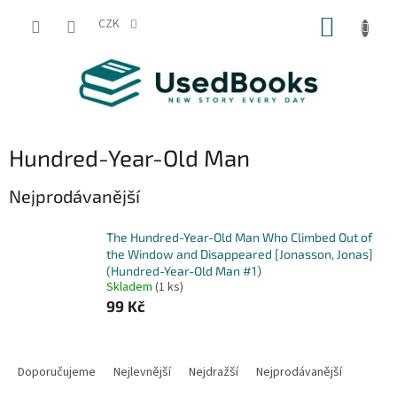
Přejít
NÁKUP
na
CZK
obsah
KOŠÍK
Hundred-Year-Old Man
Nejprodávanější
The Hundred-Year-Old Man Who Climbed Out of
the Window and Disappeared [Jonasson, Jonas]
(Hundred-Year-Old Man #1)
Skladem
(1 ks)
99 Kč
Ř
a
Doporučujeme
Nejlevnější
Nejdražší
Nejprodávanější
z