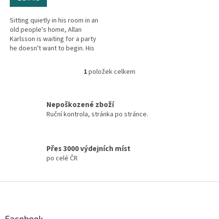
Sitting quietly in his room in an
old people's home, Allan
Karlsson is waiting for a party
he doesn't want to begin. His
one-hundredth birthday party to
be precise. The Mayor...
1
položek celkem
O
v
l
á
Nepoškozené zboží
d
Ruční kontrola, stránka po stránce.
a
c
í
Přes 3000 výdejních míst
p
po celé ČR
r
v
k
Z
y
á
v
ý
p
p
a
Facebook