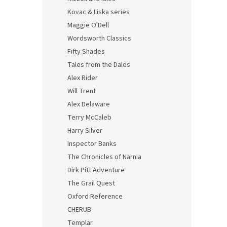
Kovac & Liska series
Maggie O'Dell
Wordsworth Classics
Fifty Shades
Tales from the Dales
Alex Rider
Will Trent
Alex Delaware
Terry McCaleb
Harry Silver
Inspector Banks
The Chronicles of Narnia
Dirk Pitt Adventure
The Grail Quest
Oxford Reference
CHERUB
Templar