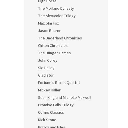
High Horse
The Morland Dynasty
The Alexander Trilogy
Malcolm Fox
Jason Bourne
The Underland Chronicles
Clifton Chronicles
The Hunger Games
John Corey
Sid Halley
Gladiator
Fortune's Rocks Quartet
Mickey Haller
Sean King and Michelle Maxwell
Promise Falls Trilogy
Collins Classics
Nick Stone
Rizzoli and Isles