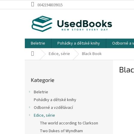
Přejít
00421948039015
na
obsah
Beletrie
Pohádky a dětské knihy
Odborné a v
Domů
Edice, série
Black Book
P
Bla
o
Přeskočit
s
Kategorie
kategorie
t
r
Beletrie
a
Pohádky a dětské knihy
n
Odborné a vzdělávací
n
í
Edice, série
p
The world according to Clarkson
a
Two Dukes of Wyndham