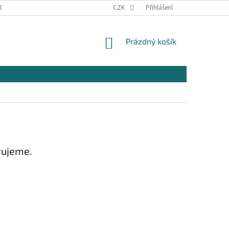
OSOBNÍCH ÚDAJŮ
KONTAKTY
CZK
Přihlášení
NÁKUPNÍ
Prázdný košík
KOŠÍK
vujeme.