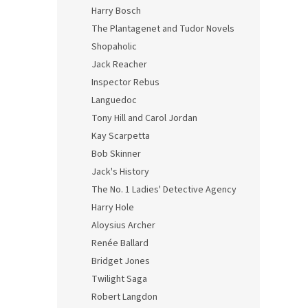
n
Harry Bosch
e
The Plantagenet and Tudor Novels
l
Shopaholic
Jack Reacher
Inspector Rebus
Languedoc
Tony Hill and Carol Jordan
Kay Scarpetta
Bob Skinner
Jack's History
The No. 1 Ladies' Detective Agency
Harry Hole
Aloysius Archer
Renée Ballard
Bridget Jones
Twilight Saga
Robert Langdon