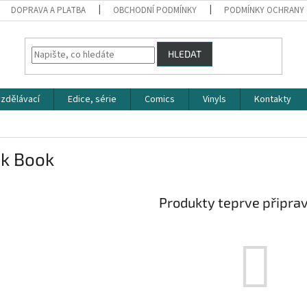
DOPRAVA A PLATBA
OBCHODNÍ PODMÍNKY
PODMÍNKY OCHRANY 
HLEDAT
zdělávací
Edice, série
Comics
Vinyls
Kontakty
ck Book
Produkty teprve připra