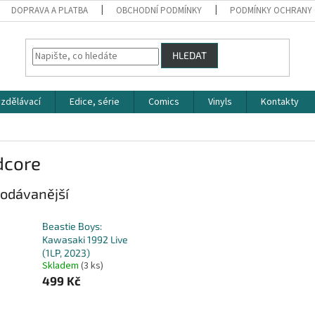
DOPRAVA A PLATBA
OBCHODNÍ PODMÍNKY
PODMÍNKY OCHRANY 
HLEDAT
zdělávací
Edice, série
Comics
Vinyls
Kontakty
dcore
odávanější
Beastie Boys:
Kawasaki 1992 Live
(1LP, 2023)
Skladem
(3 ks)
499 Kč