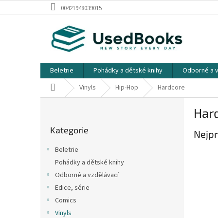
Přejít
00421948039015
na
obsah
Beletrie
Pohádky a dětské knihy
Odborné a v
Domů
Vinyls
Hip-Hop
Hardcore
P
Har
o
Přeskočit
s
Kategorie
kategorie
Nejpr
t
r
Beletrie
a
Pohádky a dětské knihy
n
Odborné a vzdělávací
n
í
Edice, série
p
Comics
a
Vinyls