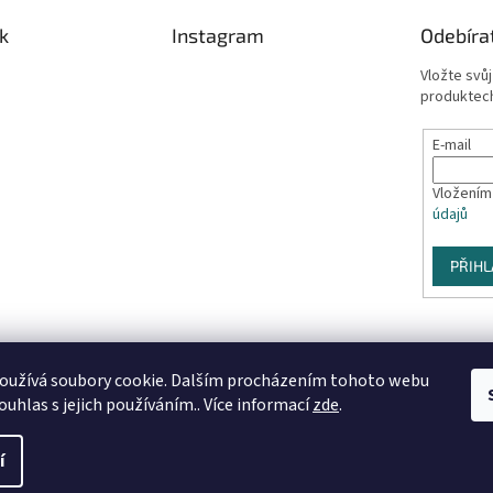
k
Instagram
Odebíra
Vložte svů
produktech
E-mail
Vložením
údajů
PŘIHL
oužívá soubory cookie. Dalším procházením tohoto webu
Sledovat na Instagramu
ouhlas s jejich používáním.. Více informací
zde
.
í