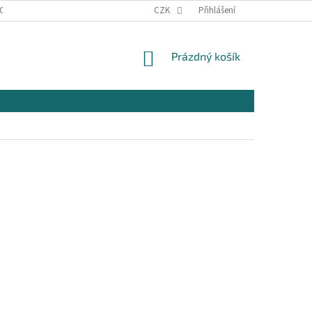
OSOBNÍCH ÚDAJŮ
KONTAKTY
CZK
Přihlášení
NÁKUPNÍ
Prázdný košík
KOŠÍK