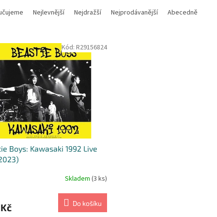
učujeme
Nejlevnější
Nejdražší
Nejprodávanější
Abecedně
Kód:
R29156824
ie Boys: Kawasaki 1992 Live
 2023)
Skladem
(3 ks)
Do košíku
 Kč