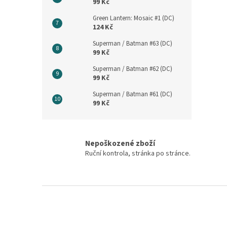
99 Kč
Green Lantern: Mosaic #1 (DC)
124 Kč
Superman / Batman #63 (DC)
99 Kč
Superman / Batman #62 (DC)
99 Kč
Superman / Batman #61 (DC)
99 Kč
Nepoškozené zboží
Ruční kontrola, stránka po stránce.
Z
á
p
a