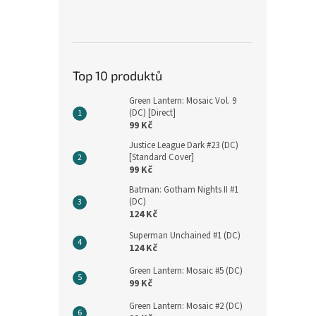
Top 10 produktů
Green Lantern: Mosaic Vol. 9
(DC) [Direct]
99 Kč
Justice League Dark #23 (DC)
[Standard Cover]
99 Kč
Batman: Gotham Nights II #1
(DC)
124 Kč
Superman Unchained #1 (DC)
124 Kč
Green Lantern: Mosaic #5 (DC)
99 Kč
Green Lantern: Mosaic #2 (DC)