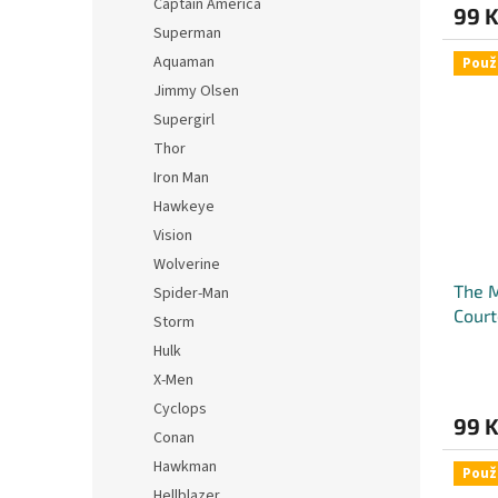
Captain America
99 
Superman
Aquaman
Použ
Jimmy Olsen
Supergirl
Thor
Iron Man
Hawkeye
Vision
Wolverine
The M
Spider-Man
Court
Storm
Hulk
X-Men
Cyclops
99 
Conan
Hawkman
Použ
Hellblazer