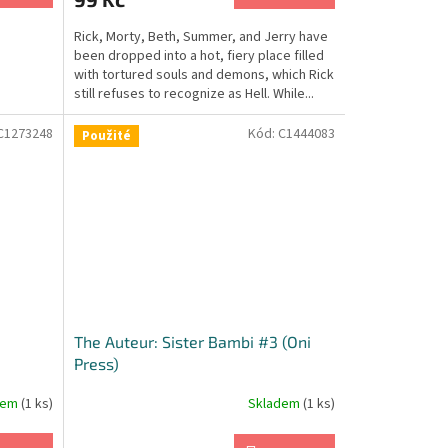
Rick, Morty, Beth, Summer, and Jerry have
been dropped into a hot, fiery place filled
with tortured souls and demons, which Rick
still refuses to recognize as Hell. While...
C1273248
Kód:
C1444083
Použité
The Auteur: Sister Bambi #3 (Oni
Press)
dem
(1 ks)
Skladem
(1 ks)