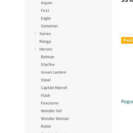
Aspen
First
Eagle
Sumerian
Series
Použ
Manga
Heroes
Batman
Starfire
Green Lantern
Steel
Captain Marvel
Flash
Rogue
Firestorm
Wonder Girl
Wonder Woman
Robin