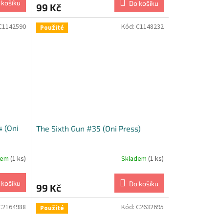
 košíku
Do košíku
99 Kč
C1142590
Kód:
C1148232
Použité
 (Oni
The Sixth Gun #35 (Oni Press)
dem
(1 ks)
Skladem
(1 ks)
 košíku
Do košíku
99 Kč
C2164988
Kód:
C2632695
Použité