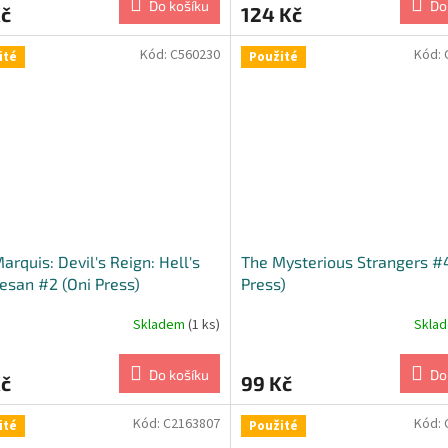
Do košíku
Do
Kč
124 Kč
Kód:
C560230
Kód:
ité
Použité
arquis: Devil's Reign: Hell's
The Mysterious Strangers #4
esan #2 (Oni Press)
Press)
Skladem
(1 ks)
Skla
Do košíku
Do
Kč
99 Kč
Kód:
C2163807
Kód:
ité
Použité