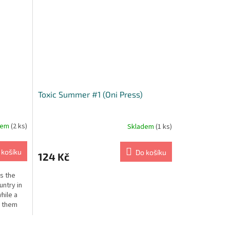
Toxic Summer #1 (Oni Press)
dem
(2 ks)
Skladem
(1 ks)
 košíku
Do košíku
124 Kč
s the
untry in
hile a
k them