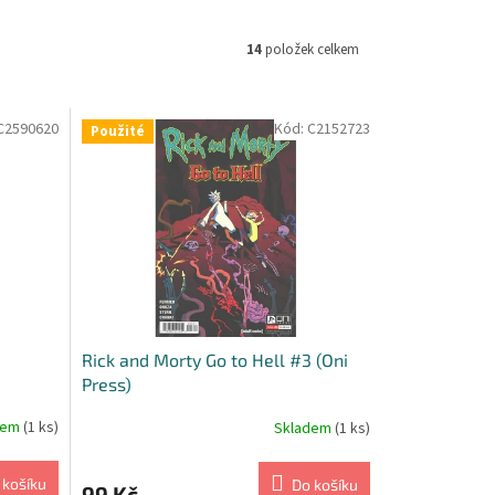
14
položek celkem
C2590620
Kód:
C2152723
Použité
Rick and Morty Go to Hell #3 (Oni
Press)
dem
(1 ks)
Skladem
(1 ks)
 košíku
Do košíku
99 Kč