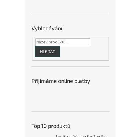
Vyhledávání
HLEDAT
Přijímáme online platby
Top 10 produktů
Lou Reed: Waiting For The Man,