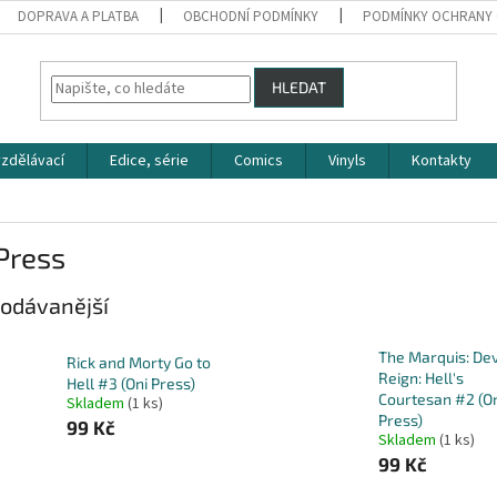
DOPRAVA A PLATBA
OBCHODNÍ PODMÍNKY
PODMÍNKY OCHRANY 
HLEDAT
zdělávací
Edice, série
Comics
Vinyls
Kontakty
Press
odávanější
The Marquis: Dev
Rick and Morty Go to
Reign: Hell's
Hell #3 (Oni Press)
Courtesan #2 (O
Skladem
(1 ks)
Press)
99 Kč
Skladem
(1 ks)
99 Kč