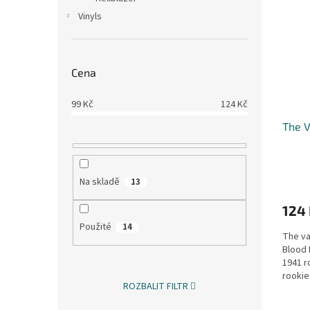
Vinyls
Cena
99
Kč
124
Kč
The V
Na skladě
13
124
Použité
14
The va
Blood 
1941 r
rookie
ROZBALIT FILTR
down.