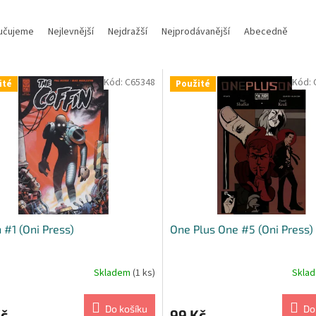
učujeme
Nejlevnější
Nejdražší
Nejprodávanější
Abecedně
Kód:
C65348
Kód:
ité
Použité
n #1 (Oni Press)
One Plus One #5 (Oni Press)
Skladem
(1 ks)
Skla
Do košíku
Do
Kč
99 Kč