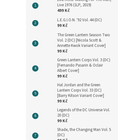
Live 1976 (1LP, 2019)
499 Kč
L.E.G.I.O.N. '92 Vol. 44 (DC)
99 Kč
The Green Lantern Season Two
Vol. 2 (DC) [Nicola Scott &
Annette Kwok Variant Cover]
99 Kč
Green Lantern Corps Vol. 3 (DC)
[Fernando Pasarin & Oclair
Albert Cover]
99 Kč
Hal Jordan and the Green
Lantern Corps Vol. 33 (DC)
[Barry Kitson Variant Cover]
99 Kč
Legends of the DC Universe Vol.
20 (DC)
99 Kč
Shade, the Changing Man Vol. 5
(DC)