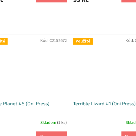
Kód:
C2152672
Kód:
ité
Použité
 Planet #5 (Oni Press)
Terrible Lizard #1 (Oni Press)
Skladem
(1 ks)
Skla