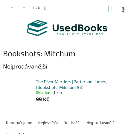
Přejít
NÁKUP
na
CZK
obsah
KOŠÍK
Bookshots: Mitchum
Nejprodávanější
The River Murders [Patterson, James]
(Bookshots: Mitchum #3)
Skladem
(1 ks)
99 Kč
Ř
a
Doporučujeme
Nejlevnější
Nejdražší
Nejprodávanější
z