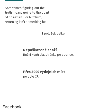
Sometimes figuring out the
truth means going to the point
of no return. For Mitchum,
returning isn't something he
concerns himself with. HIDDEN:
Rejected by the Navy SEALs,...
1
položek celkem
O
v
l
á
Nepoškozené zboží
d
Ruční kontrola, stránka po stránce.
a
c
í
Přes 3000 výdejních míst
p
po celé ČR
r
v
k
Z
y
á
v
ý
p
p
a
Facebook