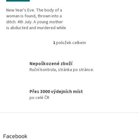
New Year's Eve. The body of a
woman is found, thrown into a
ditch. 4th July. A young mother
is abducted and murdered while
out jogging. Labor Day. Another
young woman is found...
1
položek celkem
O
v
l
á
Nepoškozené zboží
d
Ruční kontrola, stránka po stránce.
a
c
í
Přes 3000 výdejních míst
p
po celé ČR
r
v
k
Z
y
á
v
ý
p
p
a
Facebook