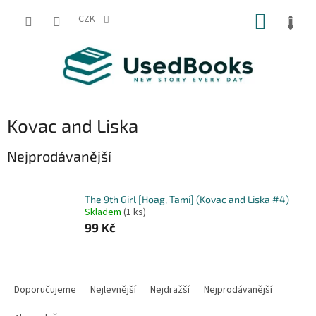
Přejít
NÁKUP
na
CZK
obsah
KOŠÍK
Kovac and Liska
Nejprodávanější
The 9th Girl [Hoag, Tami] (Kovac and Liska #4)
Skladem
(1 ks)
99 Kč
Ř
a
Doporučujeme
Nejlevnější
Nejdražší
Nejprodávanější
z