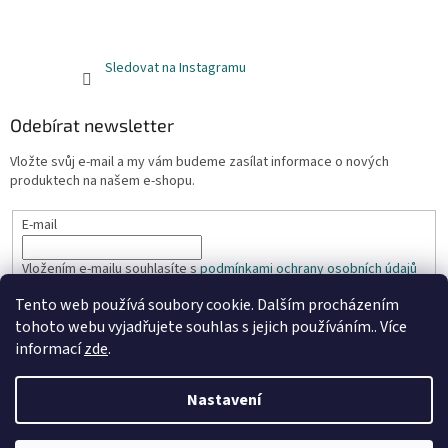
Sledovat na Instagramu
Odebírat newsletter
Vložte svůj e-mail a my vám budeme zasílat informace o nových
produktech na našem e-shopu.
E-mail
Vložením e-mailu souhlasíte s
podmínkami ochrany osobních údajů
Tento web používá soubory cookie. Dalším procházením
PŘIHLÁSIT SE
tohoto webu vyjadřujete souhlas s jejich používáním.. Více
informací
zde
.
Nastavení
Vytvořil Shoptet