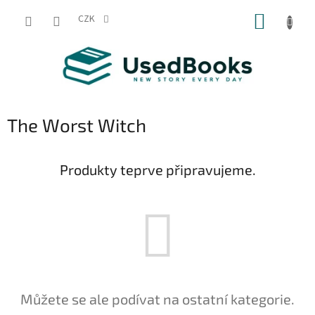
Přejít
NÁKUP
na
CZK
obsah
KOŠÍK
The Worst Witch
Produkty teprve připravujeme.
Můžete se ale podívat na ostatní kategorie.