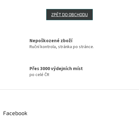
ZPĚT DO OBCHODU
Nepoškozené zboží
Ruční kontrola, stránka po stránce.
Přes 3000 výdejních míst
po celé ČR
Z
á
p
a
Facebook
t
í