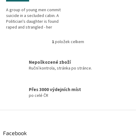
A group of young men commit
suicide in a secluded cabin. A
Politician's daughter is found
raped and strangled - her
clothes piled neatly. Special
Agent Maggie O'Dell is...
1
položek celkem
O
v
l
á
Nepoškozené zboží
d
Ruční kontrola, stránka po stránce.
a
c
í
Přes 3000 výdejních míst
p
po celé ČR
r
v
k
Z
y
á
v
ý
p
p
a
Facebook