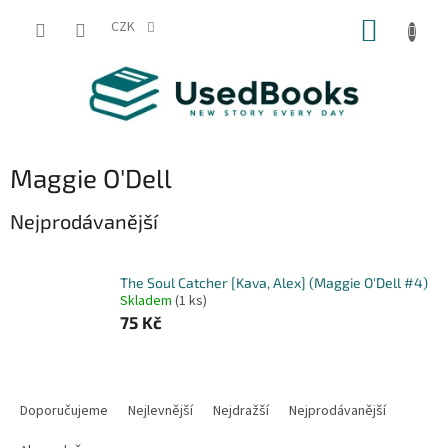
Přejít
NÁKUP
na
CZK
obsah
KOŠÍK
Maggie O'Dell
Nejprodávanější
The Soul Catcher [Kava, Alex] (Maggie O'Dell #4)
Skladem
(1 ks)
75 Kč
Ř
a
Doporučujeme
Nejlevnější
Nejdražší
Nejprodávanější
z