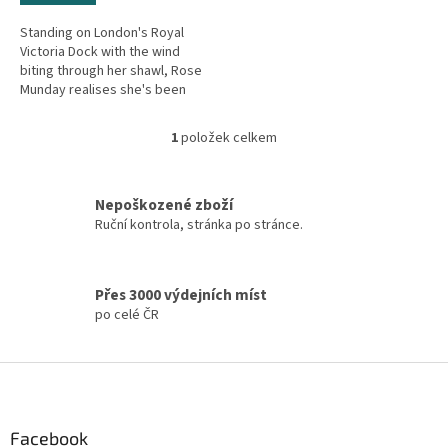
Standing on London's Royal
Victoria Dock with the wind
biting through her shawl, Rose
Munday realises she's been
abandoned by her sweetheart...
Rose had risked everything to
1
položek celkem
O
get...
v
l
á
Nepoškozené zboží
d
Ruční kontrola, stránka po stránce.
a
c
í
Přes 3000 výdejních míst
p
po celé ČR
r
v
k
Z
y
á
v
ý
p
p
a
Facebook