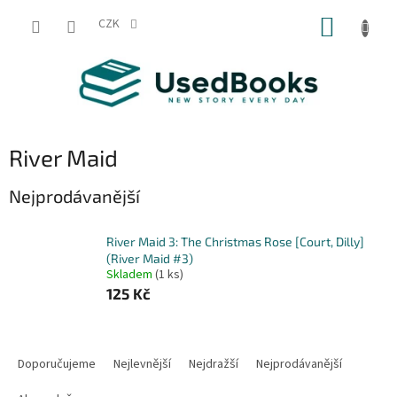
Přejít
NÁKUP
na
CZK
obsah
KOŠÍK
River Maid
Nejprodávanější
River Maid 3: The Christmas Rose [Court, Dilly]
(River Maid #3)
Skladem
(1 ks)
125 Kč
Ř
a
Doporučujeme
Nejlevnější
Nejdražší
Nejprodávanější
z