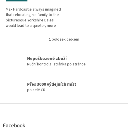
Max Hardcastle always imagined
that relocating his family to the
picturesque Yorkshire Dales
would lead to a quieter, more
relaxing way of life. But he
hadn't counted on the...
1
položek celkem
O
v
l
á
Nepoškozené zboží
d
Ruční kontrola, stránka po stránce.
a
c
í
Přes 3000 výdejních míst
p
po celé ČR
r
v
k
Z
y
á
v
ý
p
p
a
Facebook