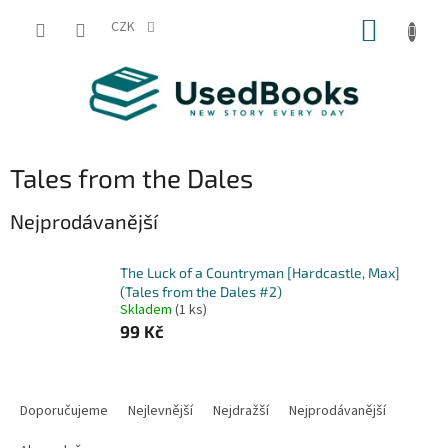
Přejít
NÁKUP
na
CZK
obsah
KOŠÍK
Tales from the Dales
Nejprodávanější
The Luck of a Countryman [Hardcastle, Max]
(Tales from the Dales #2)
Skladem
(1 ks)
99 Kč
Ř
a
Doporučujeme
Nejlevnější
Nejdražší
Nejprodávanější
z