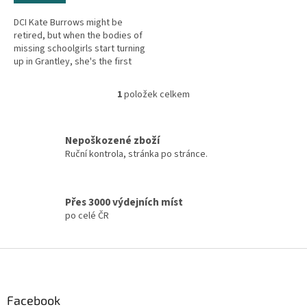
DCI Kate Burrows might be
retired, but when the bodies of
missing schoolgirls start turning
up in Grantley, she's the first
person DCI Annie Carr calls for
help. Life for Kate...
1
položek celkem
O
v
l
á
Nepoškozené zboží
d
Ruční kontrola, stránka po stránce.
a
c
í
Přes 3000 výdejních míst
p
po celé ČR
r
v
k
Z
y
á
v
ý
p
p
a
Facebook