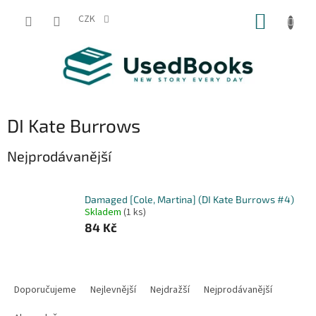
Přejít
NÁKUP
na
CZK
obsah
KOŠÍK
DI Kate Burrows
Nejprodávanější
Damaged [Cole, Martina] (DI Kate Burrows #4)
Skladem
(1 ks)
84 Kč
Ř
a
Doporučujeme
Nejlevnější
Nejdražší
Nejprodávanější
z