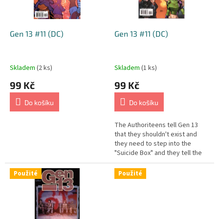
p
r
o
d
Gen 13 #11 (DC)
Gen 13 #11 (DC)
u
k
t
Skladem
(2 ks)
Skladem
(1 ks)
ů
99 Kč
99 Kč
Do košíku
Do košíku
The Authoriteens tell Gen 13
that they shouldn't exist and
they need to step into the
"Suicide Box" and they tell the
"Liberty Snots" to go home. Dr.
Grace tells Megan that they...
Použité
Použité