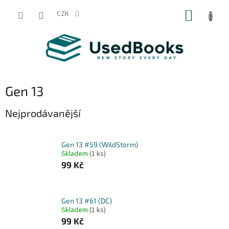
Přejít
NÁKUP
na
CZK
obsah
KOŠÍK
Gen 13
Nejprodávanější
Gen 13 #59 (WildStorm)
Skladem
(1 ks)
99 Kč
Gen 13 #61 (DC)
Skladem
(1 ks)
99 Kč