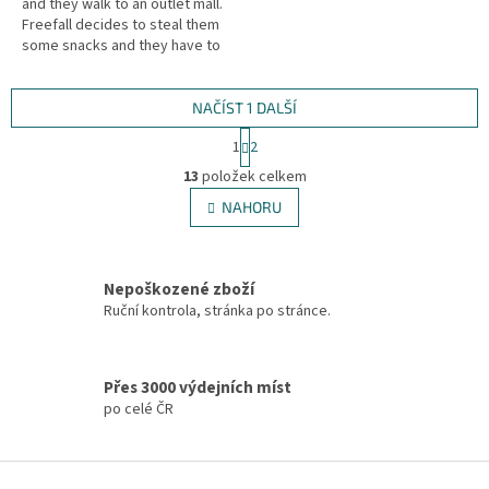
and they walk to an outlet mall.
Freefall decides to steal them
some snacks and they have to
flee two local cops. "The
Authority" confront Gen 13...
NAČÍST 1 DALŠÍ
S
1
2
t
O
r
13
položek celkem
v
á
l
NAHORU
n
á
k
d
o
v
a
á
Nepoškozené zboží
c
n
í
Ruční kontrola, stránka po stránce.
í
p
r
v
Přes 3000 výdejních míst
k
po celé ČR
y
v
ý
Z
p