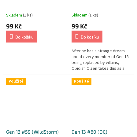
Skladem
(1 ks)
Skladem
(1 ks)
99 Kč
99 Kč
Do košíku
Do košíku
After he has a strange dream
about every member of Gen 13
being replaced by villains,
Obidiah Olsen takes this as a
sign that Tao wants him to
resume his mission of killing
Použité
Použité
the...
Gen 13 #59 (WildStorm)
Gen 13 #60 (DC)