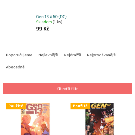
Gen 13 #60 (DC)
Skladem
(1 ks)
99 Kč
Ř
a
Doporučujeme
Nejlevnější
Nejdražší
Nejprodávanější
z
e
Abecedně
n
í
p
Otevřít filtr
r
o
V
Použité
Použité
d
ý
u
p
k
i
t
s
ů