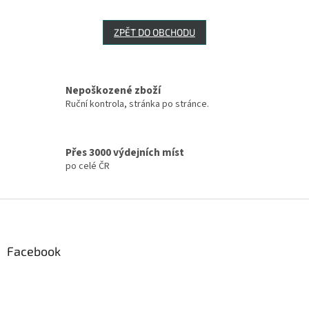
ZPĚT DO OBCHODU
Nepoškozené zboží
Ruční kontrola, stránka po stránce.
Přes 3000 výdejních míst
po celé ČR
Z
á
p
a
Facebook
t
í