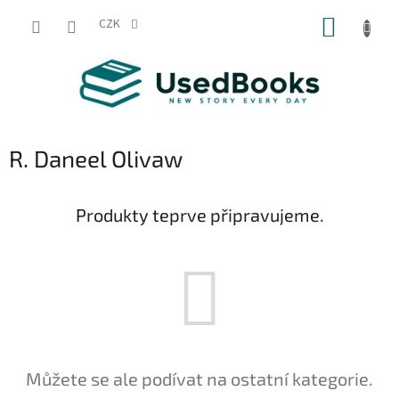
Přejít
NÁKUP
na
CZK
obsah
KOŠÍK
R. Daneel Olivaw
Produkty teprve připravujeme.
Můžete se ale podívat na ostatní kategorie.