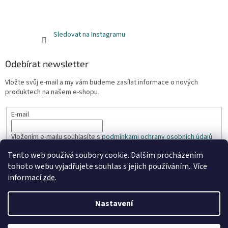
Sledovat na Instagramu
Odebírat newsletter
Vložte svůj e-mail a my vám budeme zasílat informace o nových
produktech na našem e-shopu.
E-mail
Vložením e-mailu souhlasíte s
podmínkami ochrany osobních údajů
Tento web používá soubory cookie. Dalším procházením
PŘIHLÁSIT SE
tohoto webu vyjadřujete souhlas s jejich používáním.. Více
informací
zde
.
Nastavení
Vytvořil Shoptet