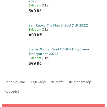
2025)
Skladem
(2 ks)
549 Kč
Sam Cooke: The King Of Soul (1LP, 2022)
Skladem
(2 ks)
499 Kč
Stevie Wonder: Soul TV 1972 (1LP, Green
Transparent, 2024)
Skladem
(3 ks)
549 Kč
Ř
a
Doporučujeme
Nejlevnější
Nejdražší
Nejprodávanější
z
e
Abecedně
n
í