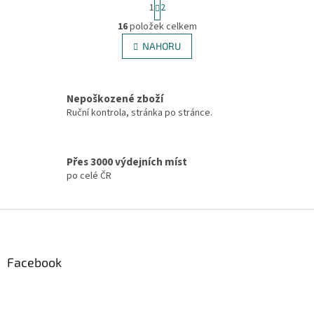
S
1
2
t
O
r
16
položek celkem
v
á
l
NAHORU
n
á
k
d
o
v
a
á
Nepoškozené zboží
c
n
í
Ruční kontrola, stránka po stránce.
í
p
r
v
Přes 3000 výdejních míst
k
po celé ČR
y
v
ý
Z
p
á
i
p
s
u
a
Facebook
t
í