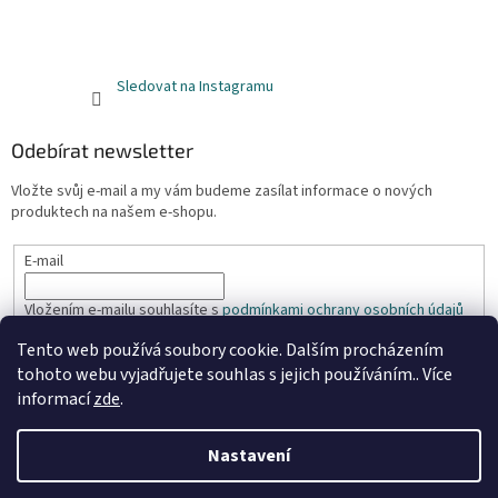
Sledovat na Instagramu
Odebírat newsletter
Vložte svůj e-mail a my vám budeme zasílat informace o nových
produktech na našem e-shopu.
E-mail
Vložením e-mailu souhlasíte s
podmínkami ochrany osobních údajů
Tento web používá soubory cookie. Dalším procházením
PŘIHLÁSIT SE
tohoto webu vyjadřujete souhlas s jejich používáním.. Více
informací
zde
.
Nastavení
Vytvořil Shoptet