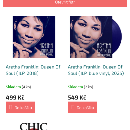
p
Otevřít filtr
r
o
V
d
ý
u
p
k
i
t
s
ů
p
r
o
d
Aretha Franklin: Queen Of
Aretha Franklin: Queen Of
u
Soul (1LP, 2018)
Soul (1LP, blue vinyl, 2025)
k
t
Skladem
(4 ks)
Skladem
(2 ks)
ů
499 Kč
549 Kč
Do košíku
Do košíku