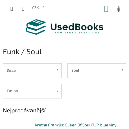
Přejít
NÁKUP
na
CZK
obsah
KOŠÍK
Funk / Soul
Disco
Soul
Fusion
Nejprodávanější
Aretha Franklin: Queen Of Soul (1LP, blue vinyl,