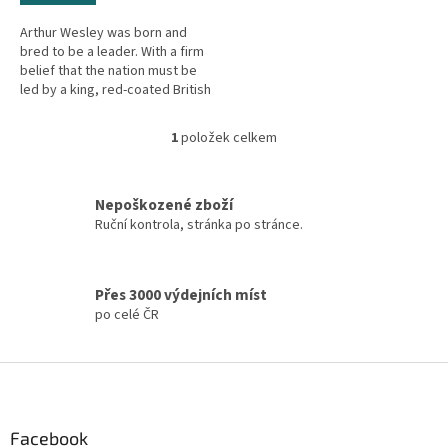
Arthur Wesley was born and
bred to be a leader. With a firm
belief that the nation must be
led by a king, red-coated British
officer Arthur throws himself
into serving his...
1
položek celkem
O
v
l
á
Nepoškozené zboží
d
Ruční kontrola, stránka po stránce.
a
c
í
Přes 3000 výdejních míst
p
po celé ČR
r
v
k
Z
y
á
v
ý
p
p
a
Facebook