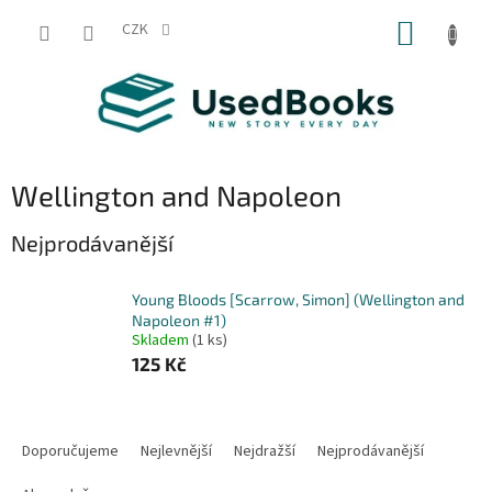
Přejít
NÁKUP
na
CZK
obsah
KOŠÍK
Wellington and Napoleon
Nejprodávanější
Young Bloods [Scarrow, Simon] (Wellington and
Napoleon #1)
Skladem
(1 ks)
125 Kč
Ř
a
Doporučujeme
Nejlevnější
Nejdražší
Nejprodávanější
z