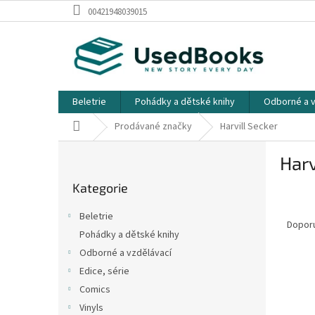
Přejít
00421948039015
na
obsah
Beletrie
Pohádky a dětské knihy
Odborné a v
Domů
Prodávané značky
Harvill Secker
P
Harv
o
Přeskočit
s
Kategorie
kategorie
t
Ř
r
Beletrie
a
a
Dopor
Pohádky a dětské knihy
z
n
Odborné a vzdělávací
e
n
V
n
í
Edice, série
ý
í
p
Comics
p
p
a
Vinyls