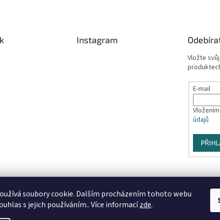
k
Instagram
Odebíra
Vložte svů
produktech
E-mail
Vložením
údajů
PŘIHL
oužívá soubory cookie. Dalším procházením tohoto webu
Sledovat na Instagramu
ouhlas s jejich používáním.. Více informací
zde
.