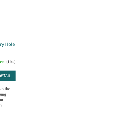
rry Hole
dem
(1 ks)
DETAIL
lks the
oung
ur
h