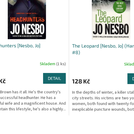
unters [Nesbo, Jo]
The Leopard [Nesbo, Jo] (Ha
#8)
Skladem
(1 ks)
Skla
DETAIL
Kč
128 Kč
Brown has it all. He's the country's
In the depths of winter, a killer sta
uccessful headhunter. He has a
city streets. His victims are two y
ful wife and a magnificent house. And
women, both found with twenty-fo
tain this lifestyle, he's also a highly...
inexplicable puncture wounds, bot
drowned in their own...
O
v