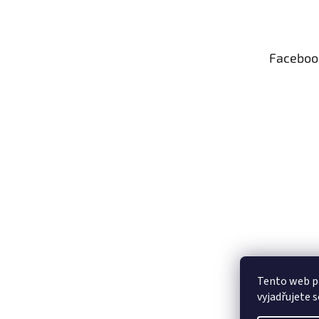
p
a
t
Faceboo
í
Tento web p
vyjadřujete s