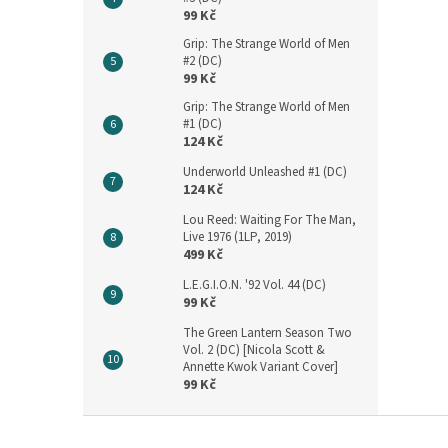
99 Kč
Grip: The Strange World of Men
#2 (DC)
99 Kč
Grip: The Strange World of Men
#1 (DC)
124 Kč
Underworld Unleashed #1 (DC)
124 Kč
Lou Reed: Waiting For The Man,
Live 1976 (1LP, 2019)
499 Kč
L.E.G.I.O.N. '92 Vol. 44 (DC)
99 Kč
The Green Lantern Season Two
Vol. 2 (DC) [Nicola Scott &
Annette Kwok Variant Cover]
99 Kč
Z
á