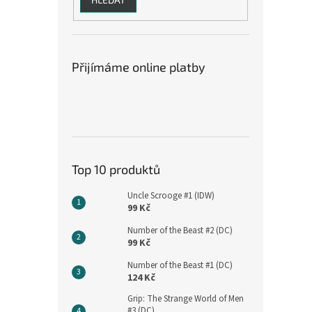
Přijímáme online platby
Top 10 produktů
Uncle Scrooge #1 (IDW)
99 Kč
Number of the Beast #2 (DC)
99 Kč
Number of the Beast #1 (DC)
124 Kč
Grip: The Strange World of Men
#3 (DC)