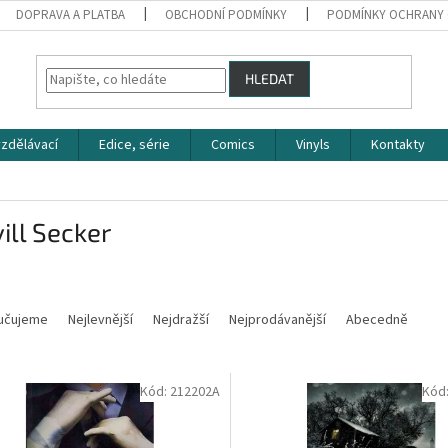
DOPRAVA A PLATBA
OBCHODNÍ PODMÍNKY
PODMÍNKY OCHRANY 
HLEDAT
zdělávací
Edice, série
Comics
Vinyls
Kontakty
ill Secker
učujeme
Nejlevnější
Nejdražší
Nejprodávanější
Abecedně
Kód:
212202A
Kód