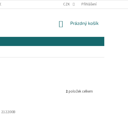
OSOBNÍCH ÚDAJŮ
KONTAKTY
CZK
Přihlášení
NÁKUPNÍ
Prázdný košík
KOŠÍK
2
položek celkem
:
212200B