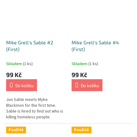
Mike Grell's Sable #2
Mike Grell's Sable #4
(First)
(First)
Skladem
(1 ks)
Skladem
(1 ks)
99 Kč
99 Kč
Do košíku
Do košíku
Jon Sable meets Myke
Blackmon for the first time.
Sable is hired to find out who is
killing homeless people.
Použité
Použité