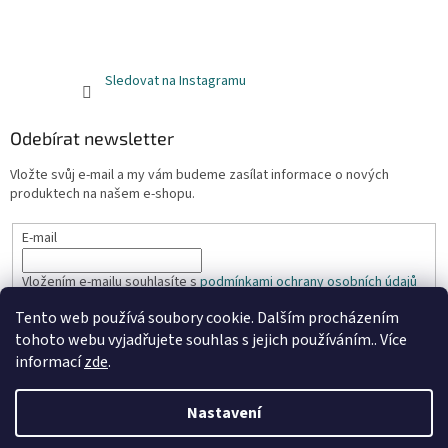
Sledovat na Instagramu
Odebírat newsletter
Vložte svůj e-mail a my vám budeme zasílat informace o nových
produktech na našem e-shopu.
E-mail
Vložením e-mailu souhlasíte s
podmínkami ochrany osobních údajů
Tento web používá soubory cookie. Dalším procházením
PŘIHLÁSIT SE
tohoto webu vyjadřujete souhlas s jejich používáním.. Více
informací
zde
.
Nastavení
Vytvořil Shoptet