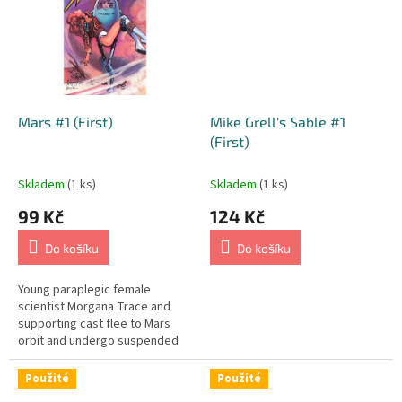
Mars #1 (First)
Mike Grell's Sable #1
(First)
Skladem
(1 ks)
Skladem
(1 ks)
99 Kč
124 Kč
Do košíku
Do košíku
Young paraplegic female
scientist Morgana Trace and
supporting cast flee to Mars
orbit and undergo suspended
animation there for 10,000 years
to avoid catastrophic
Použité
Použité
happenings on...