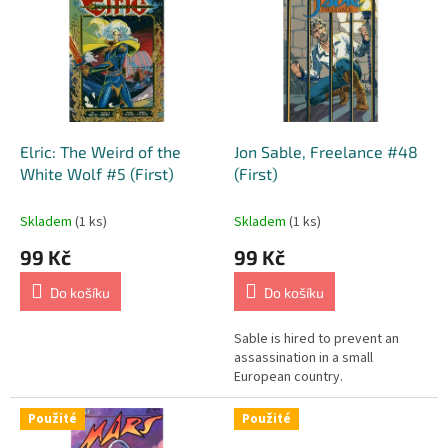
r
p
o
i
d
s
u
p
k
r
t
o
ů
d
Elric: The Weird of the
Jon Sable, Freelance #48
u
White Wolf #5 (First)
(First)
k
t
Skladem
(1 ks)
Skladem
(1 ks)
ů
99 Kč
99 Kč
Do košíku
Do košíku
Sable is hired to prevent an
assassination in a small
European country.
Použité
Použité