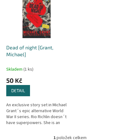
r
p
o
i
d
s
u
p
k
r
t
o
ů
d
Dead of night [Grant,
u
Michael]
k
t
Skladem
(1 ks)
ů
50 Kč
DETAIL
An exclusive story set in Michael
Grant´s epic alternative World
War II series. Rio Richlin doesn´t
have superpowers. She is an
ordinary young woman. A
soldier in the American...
1
položek celkem