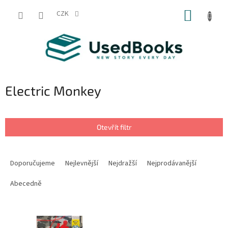
Přejít
NÁKUP
na
CZK
obsah
KOŠÍK
Electric Monkey
Otevřít filtr
Ř
a
Doporučujeme
Nejlevnější
Nejdražší
Nejprodávanější
z
e
Abecedně
n
í
V
p
ý