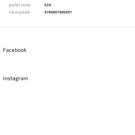
počet stran
:
624
čárový kód
:
9780007905997
Z
á
p
a
Facebook
t
í
Instagram