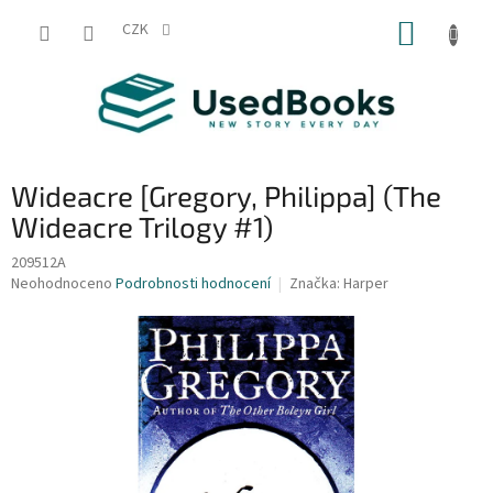
Přejít
NÁKUP
na
CZK
obsah
KOŠÍK
Wideacre [Gregory, Philippa] (The
Wideacre Trilogy #1)
209512A
Průměrné
Neohodnoceno
Podrobnosti hodnocení
Značka:
Harper
hodnocení
produktu
je
0,0
z
5
hvězdiček.