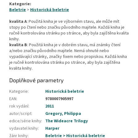
Kategorie:
Beletrie
>
Historická beletrie
kvalita A
: Použitá kniha je ve výborném stavu, ale může mít
stopy po čtení nebo značku původního majitele. Každá kniha je
ručně kontrolována stránku po stránce, aby byla zajištěna kvalita
knihy.
kvalita B
: Použitá kniha je v dobrém stavu, má známky čtení
a/nebo značku původního majitele. Nemá ohnuté nebo
vypadávající stránky, značky fixem nebo propiskou. Každá kniha
je ručně kontrolována stránku po stránce, aby byla zajištěna
kvalita knihy.
Doplňkové parametry
Kategorie
:
Historická beletrie
EAN
:
9780007905997
rok vydání
:
2011
autor/script
:
Gregory, Philippa
edice/série knihy
:
The Wideacre Trilogy
vydavatel knihy
:
Harper
žánr knihy
:
Beletrie > Historická beletrie