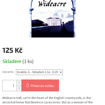
125 Kč
Měrná
Skladem
(1 ks)
cena:
Varianta
Přidat do košíku
Wideacre Hall, set in the heart of the English countryside, is the
ancestral home that Beatrice Lacey loves. But as a woman of the