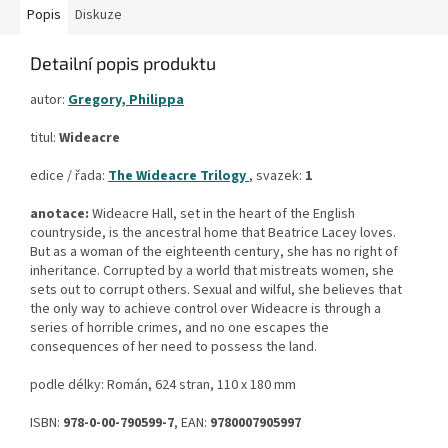
Popis
Diskuze
Detailní popis produktu
autor:
Gregory, Philippa
titul:
Wideacre
edice / řada:
The Wideacre Trilogy
, svazek:
1
anotace:
Wideacre Hall, set in the heart of the English
countryside, is the ancestral home that Beatrice Lacey loves.
But as a woman of the eighteenth century, she has no right of
inheritance. Corrupted by a world that mistreats women, she
sets out to corrupt others. Sexual and wilful, she believes that
the only way to achieve control over Wideacre is through a
series of horrible crimes, and no one escapes the
consequences of her need to possess the land.
podle délky: Román, 624 stran, 110 x 180 mm
ISBN:
978-0-00-790599-7
, EAN:
9780007905997