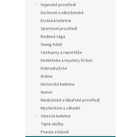
n
Vojenské prostředí
e
Duchovní a náboženská
l
Erotická beletrie
Sportovní prostředí
Rodinná sága
Young Adult
Cestopisy a reportáže
Detektivka a mystery fiction
Dobrodružství
Dráma
Historická beletrie
Humor
Medicínské a lékařské prostředí
Mysteriózní a záhadní
Obecná beletrie
Tajné služby
Poezie a básně