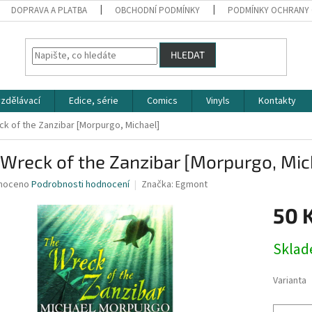
DOPRAVA A PLATBA
OBCHODNÍ PODMÍNKY
PODMÍNKY OCHRANY 
HLEDAT
zdělávací
Edice, série
Comics
Vinyls
Kontakty
k of the Zanzibar [Morpurgo, Michael]
Wreck of the Zanzibar [Morpurgo, Mic
né
noceno
Podrobnosti hodnocení
Značka:
Egmont
ní
50 
u
Měrná
Skla
cena:
ek.
Varianta