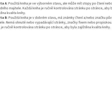
ita A
: Použitá kniha je ve výborném stavu, ale může mít stopy po čtení neb
dního majitele. Každá kniha je ručně kontrolována stránku po stránce, aby 
těna kvalita knihy.
ita B
: Použitá kniha je v dobrém stavu, má známky čtení a/nebo značku pů
tele. Nemá ohnuté nebo vypadávající stránky, značky fixem nebo propiskou
 je ručně kontrolována stránku po stránce, aby byla zajištěna kvalita knihy.