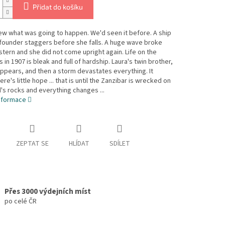
Přidat do košíku
ew what was going to happen. We'd seen it before. A ship
founder staggers before she falls. A huge wave broke
stern and she did not come upright again. Life on the
es in 1907 is bleak and full of hardship. Laura's twin brother,
sappears, and then a storm devastates everything. It
re's little hope ... that is until the Zanzibar is wrecked on
d's rocks and everything changes ...
informace
ZEPTAT SE
HLÍDAT
SDÍLET
Přes 3000 výdejních míst
po celé ČR