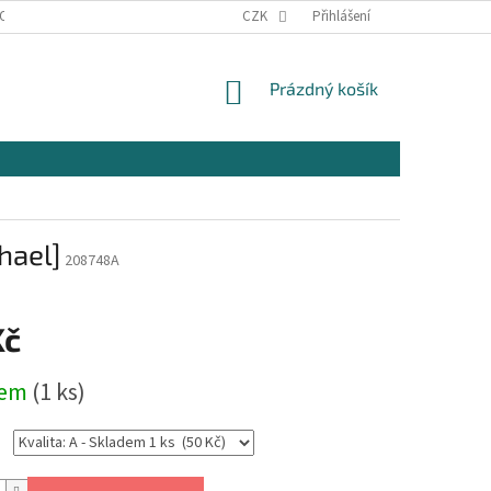
OSOBNÍCH ÚDAJŮ
KONTAKTY
CZK
Přihlášení
NÁKUPNÍ
Prázdný košík
KOŠÍK
hael]
208748A
Kč
dem
(1 ks)