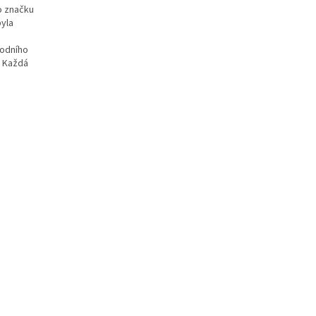
o značku
byla
vodního
. Každá