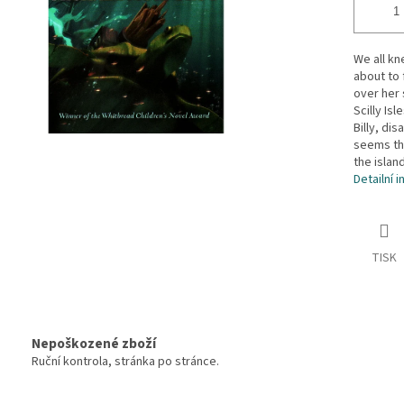
We all kn
about to 
over her 
Scilly Isl
Billy, di
seems the
the islan
Detailní 
TISK
Nepoškozené zboží
Ruční kontrola, stránka po stránce.