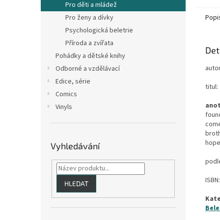
Pro děti a mládež
Pro ženy a dívky
Popi
Psychologická beletrie
Příroda a zvířata
Det
Pohádky a dětské knihy
auto
Odborné a vzdělávací
Edice, série
titul:
Comics
anot
Vinyls
foun
come 
broth
hope 
Vyhledávání
podl
ISBN
HLEDAT
Kate
Bele