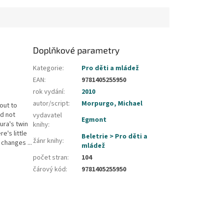
Doplňkové parametry
Kategorie
:
Pro děti a mládež
EAN
:
9781405255950
rok vydání
:
2010
autor/script
:
Morpurgo, Michael
out to
id not
vydavatel
Egmont
aura's twin
knihy
:
e's little
Beletrie > Pro děti a
žánr knihy
:
 changes ...
mládež
počet stran
:
104
čárový kód
:
9781405255950