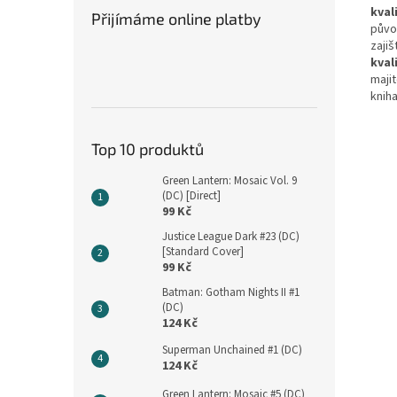
kval
Přijímáme online platby
půvo
zajiš
kval
maji
kniha
Top 10 produktů
Green Lantern: Mosaic Vol. 9
(DC) [Direct]
99 Kč
Justice League Dark #23 (DC)
[Standard Cover]
99 Kč
Batman: Gotham Nights II #1
(DC)
124 Kč
Superman Unchained #1 (DC)
124 Kč
Green Lantern: Mosaic #5 (DC)