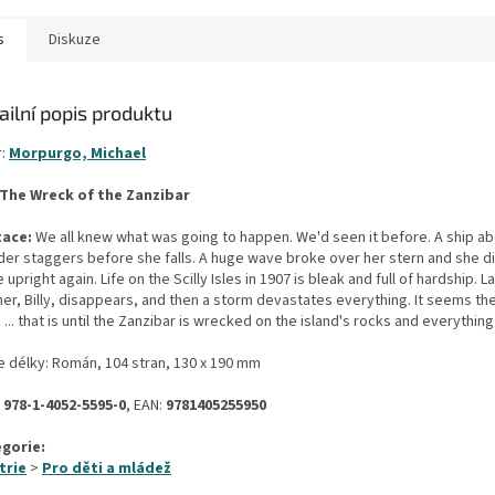
s
Diskuze
ailní popis produktu
r:
Morpurgo, Michael
The Wreck of the Zanzibar
ace:
We all knew what was going to happen. We'd seen it before. A ship ab
der staggers before she falls. A huge wave broke over her stern and she d
upright again. Life on the Scilly Isles in 1907 is bleak and full of hardship. L
er, Billy, disappears, and then a storm devastates everything. It seems ther
... that is until the Zanzibar is wrecked on the island's rocks and everything
e délky: Román, 104 stran, 130 x 190 mm
:
978-1-4052-5595-0
, EAN:
9781405255950
gorie:
trie
>
Pro děti a mládež