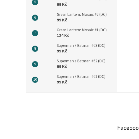
99 Kč
Green Lantern: Mosaic #2 (DC)
99 Kč
Green Lantern: Mosaic #1 (DC)
124 Kč
Superman / Batman #63 (DC)
99 Kč
Superman / Batman #62 (DC)
99 Kč
Superman / Batman #61 (DC)
99 Kč
Z
á
p
a
t
Faceboo
í