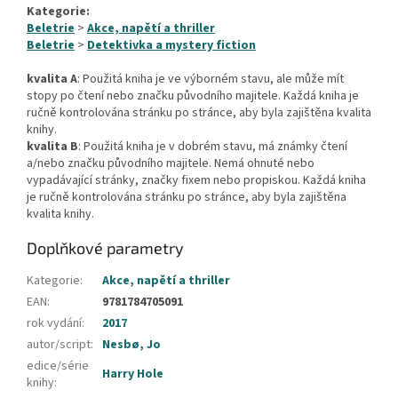
Kategorie:
Beletrie
>
Akce, napětí a thriller
Beletrie
>
Detektivka a mystery fiction
kvalita A
: Použitá kniha je ve výborném stavu, ale může mít
stopy po čtení nebo značku původního majitele. Každá kniha je
ručně kontrolována stránku po stránce, aby byla zajištěna kvalita
knihy.
kvalita B
: Použitá kniha je v dobrém stavu, má známky čtení
a/nebo značku původního majitele. Nemá ohnuté nebo
vypadávající stránky, značky fixem nebo propiskou. Každá kniha
je ručně kontrolována stránku po stránce, aby byla zajištěna
kvalita knihy.
Doplňkové parametry
Kategorie
:
Akce, napětí a thriller
EAN
:
9781784705091
rok vydání
:
2017
autor/script
:
Nesbø, Jo
edice/série
Harry Hole
knihy
: