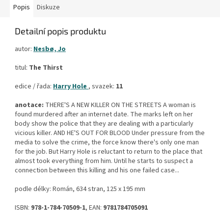
Popis
Diskuze
Detailní popis produktu
autor:
Nesbø, Jo
titul:
The Thirst
edice / řada:
Harry Hole
, svazek:
11
anotace:
THERE'S A NEW KILLER ON THE STREETS A woman is
found murdered after an internet date. The marks left on her
body show the police that they are dealing with a particularly
vicious killer. AND HE'S OUT FOR BLOOD Under pressure from the
media to solve the crime, the force know there's only one man
for the job. But Harry Hole is reluctant to return to the place that
almost took everything from him. Until he starts to suspect a
connection between this killing and his one failed case...
podle délky: Román, 634 stran, 125 x 195 mm
ISBN:
978-1-784-70509-1
, EAN:
9781784705091