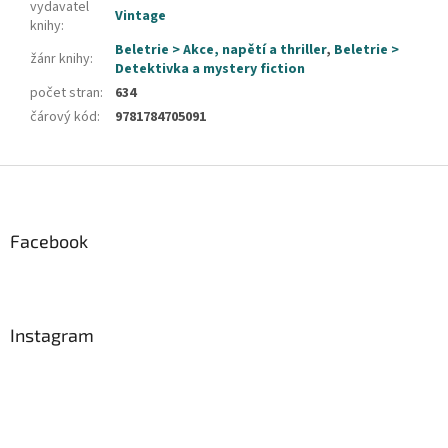
vydavatel
Vintage
knihy
:
Beletrie > Akce, napětí a thriller
,
Beletrie >
žánr knihy
:
Detektivka a mystery fiction
počet stran
:
634
čárový kód
:
9781784705091
Z
á
p
a
Facebook
t
í
Instagram