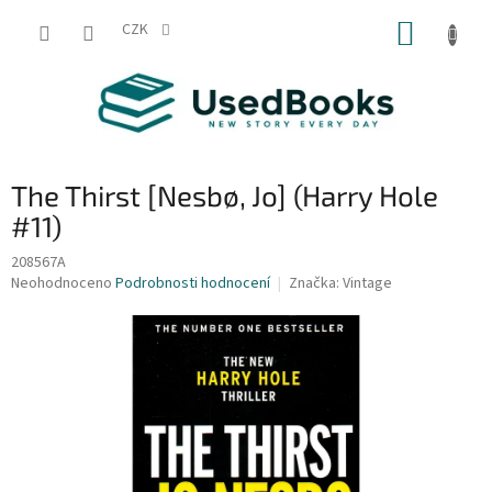
Přejít
NÁKUP
na
CZK
obsah
KOŠÍK
The Thirst [Nesbø, Jo] (Harry Hole
#11)
208567A
Průměrné
Neohodnoceno
Podrobnosti hodnocení
Značka:
Vintage
hodnocení
produktu
je
0,0
z
5
hvězdiček.