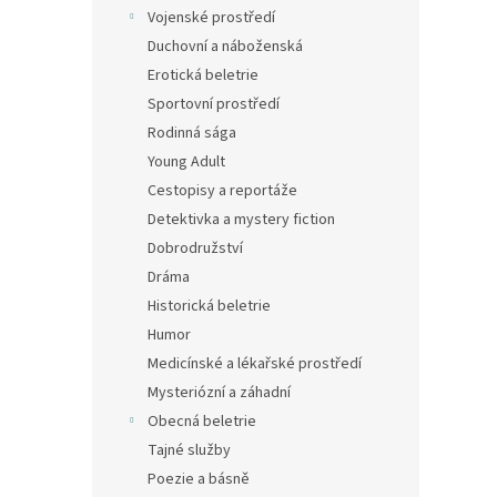
n
Vojenské prostředí
e
Duchovní a náboženská
l
Erotická beletrie
Sportovní prostředí
Rodinná sága
Young Adult
Cestopisy a reportáže
Detektivka a mystery fiction
Dobrodružství
Dráma
Historická beletrie
Humor
Medicínské a lékařské prostředí
Mysteriózní a záhadní
Obecná beletrie
Tajné služby
Poezie a básně