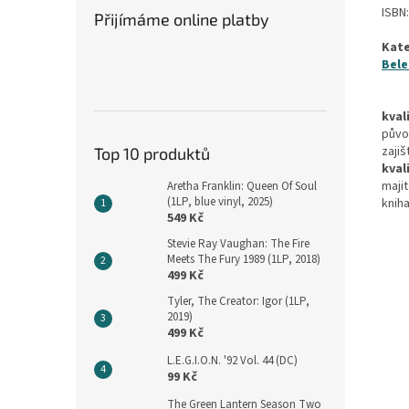
ISBN
Přijímáme online platby
Kate
Bele
kval
půvo
zajiš
Top 10 produktů
kval
maji
Aretha Franklin: Queen Of Soul
(1LP, blue vinyl, 2025)
kniha
549 Kč
Stevie Ray Vaughan: The Fire
Meets The Fury 1989 (1LP, 2018)
499 Kč
Tyler, The Creator: Igor (1LP,
2019)
499 Kč
L.E.G.I.O.N. '92 Vol. 44 (DC)
99 Kč
The Green Lantern Season Two