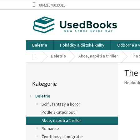
Přejít
00421948039015
na
obsah
Beletrie
Pohádky a dětské knihy
Odborné a v
Domů
Beletrie
Akce, napětí a thriller
The 
P
The 
o
Přeskočit
s
Průměr
Neohod
Kategorie
kategorie
t
hodnoce
r
produkt
Beletrie
a
je
Scifi, fantasy a horor
0,0
n
z
Podle skutečnosti
n
5
í
Akce, napětí a thriller
hvězdič
p
Romance
a
Životopisy a biografie