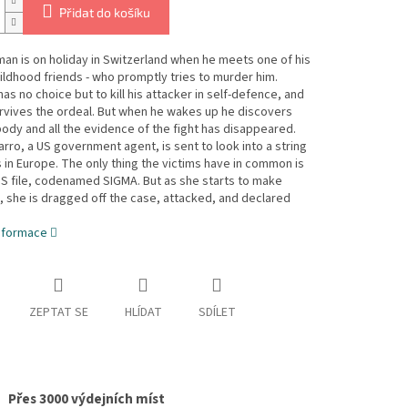
Přidat do košíku
an is on holiday in Switzerland when he meets one of his
ildhood friends - who promptly tries to murder him.
as no choice but to kill his attacker in self-defence, and
rvives the ordeal. But when he wakes up he discovers
body and all the evidence of the fight has disappeared.
rro, a US government agent, is sent to look into a string
 in Europe. The only thing the victims have in common is
S file, codenamed SIGMA. But as she starts to make
 she is dragged off the case, attacked, and declared
informace
ZEPTAT SE
HLÍDAT
SDÍLET
Přes 3000 výdejních míst