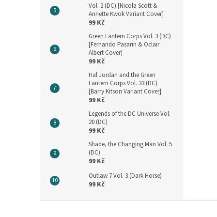
Vol. 2 (DC) [Nicola Scott &
Annette Kwok Variant Cover]
99 Kč
Green Lantern Corps Vol. 3 (DC)
[Fernando Pasarin & Oclair
Albert Cover]
99 Kč
Hal Jordan and the Green
Lantern Corps Vol. 33 (DC)
[Barry Kitson Variant Cover]
99 Kč
Legends of the DC Universe Vol.
20 (DC)
99 Kč
Shade, the Changing Man Vol. 5
(DC)
99 Kč
Outlaw 7 Vol. 3 (Dark Horse)
99 Kč
Z
á