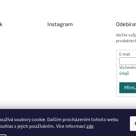
k
Instagram
Odebíra
Vložte svů
produktech
E-mail
Vložením
údajů
PŘIHL
oužívá soubory cookie. Dalším procházením tohoto webu
Sledovat na Instagramu
ouhlas s jejich používáním.. Více informací
zde
.