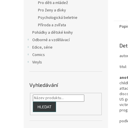
Pro děti a mládež
Pro ženy a dívky
Psychologická beletrie
Příroda a zvířata
Popi
Pohádky a dětské knihy
Odborné a vzdělávací
Det
Edice, série
Comics
auto
Vinyls
titul:
anot
child
Vyhledávání
atta
disco
US go
vict
HLEDAT
prog
podl