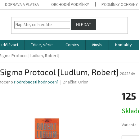
DOPRAVA A PLATBA
OBCHODNÍ PODMÍNKY
PODMÍNKY OCHRANY 
HLEDAT
zdělávací
Edice, série
Comics
Vinyls
Kontakty
Sigma Protocol [Ludlum, Robert]
Sigma Protocol [Ludlum, Robert]
204284A
né
noceno
Podrobnosti hodnocení
Značka:
Orion
ní
125
u
Měrná
Skla
cena:
ek.
Varianta