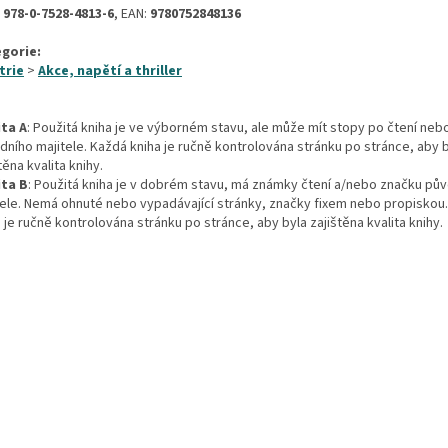
:
978-0-7528-4813-6
, EAN:
9780752848136
gorie:
trie
>
Akce, napětí a thriller
ita A
: Použitá kniha je ve výborném stavu, ale může mít stopy po čtení neb
dního majitele. Každá kniha je ručně kontrolována stránku po stránce, aby 
těna kvalita knihy.
ita B
: Použitá kniha je v dobrém stavu, má známky čtení a/nebo značku pů
tele. Nemá ohnuté nebo vypadávající stránky, značky fixem nebo propiskou
 je ručně kontrolována stránku po stránce, aby byla zajištěna kvalita knihy.