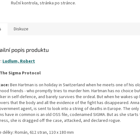
Ruční kontrola, stránka po stránce.
s
Diskuze
ailní popis produktu
r:
Ludlum, Robert
The Sigma Protocol
ace:
Ben Hartman is on holiday in Switzerland when he meets one of his ol
hood friends - who promptly tries to murder him. Hartman has no choice but t
cker in self-defence, and barely survives the ordeal. But when he wakes up
vers that the body and all the evidence of the fight has disappeared. Anna
vernment agent, is sent to look into a string of deaths in Europe. The only 
ims have in common is an old OSS file, codenamed SIGMA. But as she starts
ress, she is dragged off the case, attacked, and declared rogue.
e délky: Román, 612 stran, 110 x 180 mm