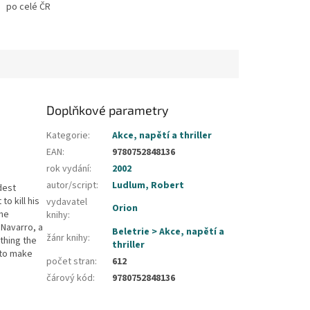
po celé ČR
Doplňkové parametry
Kategorie
:
Akce, napětí a thriller
EAN
:
9780752848136
rok vydání
:
2002
autor/script
:
Ludlum, Robert
dest
o kill his
vydavatel
Orion
 he
knihy
:
 Navarro, a
Beletrie > Akce, napětí a
žánr knihy
:
thing the
thriller
 to make
počet stran
:
612
čárový kód
:
9780752848136