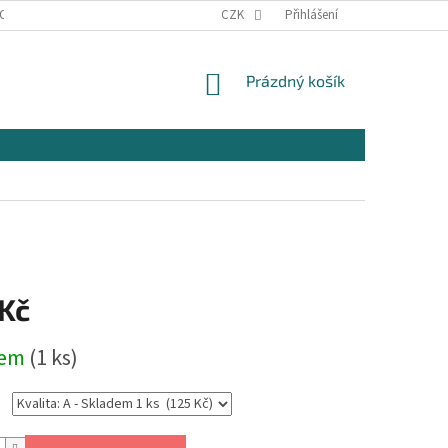
OSOBNÍCH ÚDAJŮ
KONTAKTY
CZK
Přihlášení
NÁKUPNÍ
Prázdný košík
KOŠÍK
 Kč
dem
(1 ks)