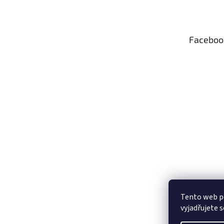
p
a
t
Faceboo
í
Tento web p
vyjadřujete s