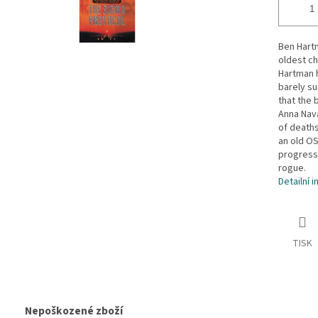
Ben Hartm
oldest ch
Hartman h
barely su
that the 
Anna Nava
of deaths
an old OS
progress,
rogue.
Detailní 
TISK
Nepoškozené zboží