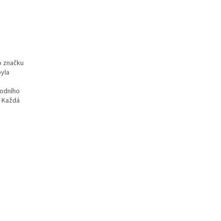
o značku
byla
vodního
. Každá