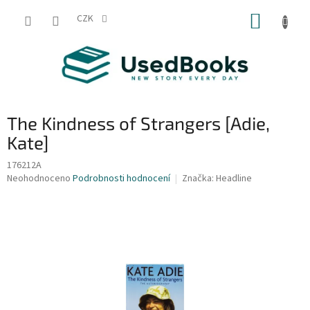
Přejít
NÁKUP
na
CZK
obsah
KOŠÍK
The Kindness of Strangers [Adie,
Kate]
176212A
Průměrné
Neohodnoceno
Podrobnosti hodnocení
Značka:
Headline
hodnocení
produktu
je
0,0
z
5
hvězdiček.