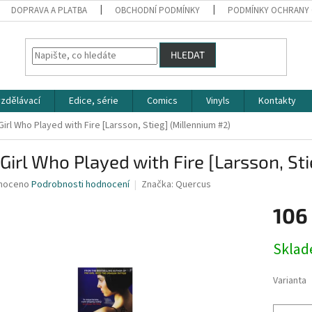
DOPRAVA A PLATBA
OBCHODNÍ PODMÍNKY
PODMÍNKY OCHRANY 
HLEDAT
zdělávací
Edice, série
Comics
Vinyls
Kontakty
irl Who Played with Fire [Larsson, Stieg] (Millennium #2)
Girl Who Played with Fire [Larsson, St
né
noceno
Podrobnosti hodnocení
Značka:
Quercus
ní
106
u
Měrná
Skla
cena:
ek.
Varianta