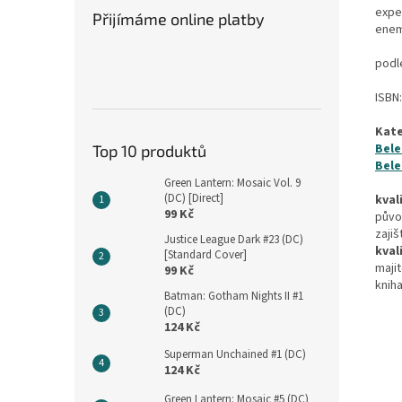
exper
Přijímáme online platby
enem
podl
ISBN
Kate
Bele
Top 10 produktů
Bele
Green Lantern: Mosaic Vol. 9
(DC) [Direct]
kval
99 Kč
půvo
zajiš
Justice League Dark #23 (DC)
kval
[Standard Cover]
maji
99 Kč
kniha
Batman: Gotham Nights II #1
(DC)
124 Kč
Superman Unchained #1 (DC)
124 Kč
Green Lantern: Mosaic #5 (DC)