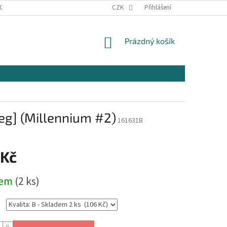
OSOBNÍCH ÚDAJŮ
KONTAKTY
CZK
Přihlášení
NÁKUPNÍ
Prázdný košík
KOŠÍK
ieg] (Millennium #2)
161631B
 Kč
dem
(2 ks)