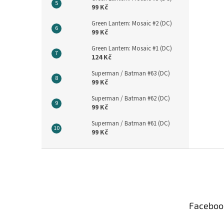
99 Kč
Green Lantern: Mosaic #2 (DC)
99 Kč
Green Lantern: Mosaic #1 (DC)
124 Kč
Superman / Batman #63 (DC)
99 Kč
Superman / Batman #62 (DC)
99 Kč
Superman / Batman #61 (DC)
99 Kč
Z
á
p
a
t
Faceboo
í