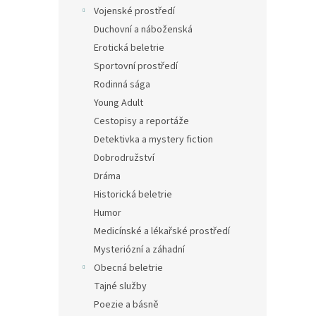
n
Vojenské prostředí
e
Duchovní a náboženská
l
Erotická beletrie
Sportovní prostředí
Rodinná sága
Young Adult
Cestopisy a reportáže
Detektivka a mystery fiction
Dobrodružství
Dráma
Historická beletrie
Humor
Medicínské a lékařské prostředí
Mysteriózní a záhadní
Obecná beletrie
Tajné služby
Poezie a básně