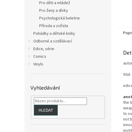
Pro děti a mládež
Pro ženy a dívky
Psychologická beletrie
Příroda a zvířata
Popi
Pohádky a dětské knihy
Odborné a vzdělávací
Edice, série
Det
Comics
auto
Vinyls
titul:
edice
Vyhledávání
anot
the t
weap
HLEDAT
to so
not b
innoc
insti