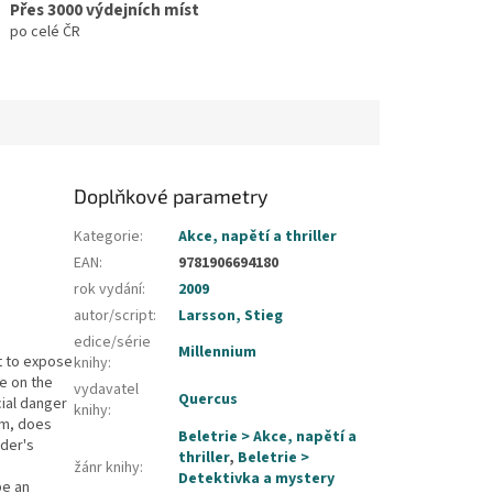
Přes 3000 výdejních míst
po celé ČR
Doplňkové parametry
Kategorie
:
Akce, napětí a thriller
EAN
:
9781906694180
rok vydání
:
2009
autor/script
:
Larsson, Stieg
edice/série
Millennium
t to expose
knihy
:
re on the
vydavatel
Quercus
ial danger
knihy
:
ium, does
Beletrie > Akce, napětí a
nder's
thriller
,
Beletrie >
žánr knihy
:
Detektivka a mystery
be an