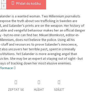
Přidat do košíku
alander is a wanted woman. Two Millennium journalists
expose the truth about sex trafficking in Sweden are
 and Salander's prints are on the weapon. Her history of
able and vengeful behaviour makes her an official danger
y - but no-one can find her. Mikael Blomkvist, editor-in-
Millennium, does not believe the police. Using all his
staff and resources to prove Salander's innocence,
 also uncovers her terrible past, spent in criminally
nstitutions. Yet Salander is more avenging angel than
victim. She may be an expert at staying out of sight - but
ays of tracking down her most elusive enemies.
informace
ZEPTAT SE
HLÍDAT
SDÍLET