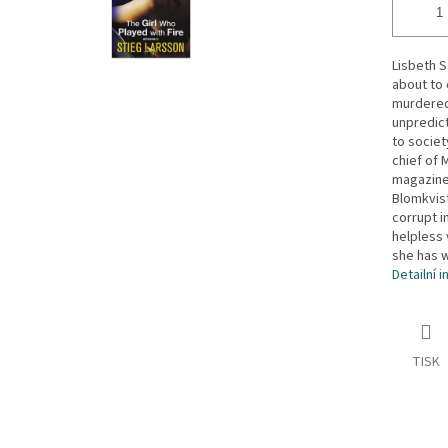
Lisbeth S
about to 
murdered,
unpredict
to societ
chief of 
magazine 
Blomkvist
corrupt i
helpless 
she has w
Detailní 
TISK