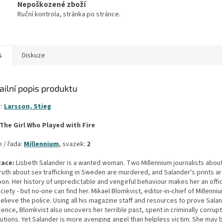
Nepoškozené zboží
Ruční kontrola, stránka po stránce.
s
Diskuze
ailní popis produktu
r:
Larsson, Stieg
The Girl Who Played with Fire
 / řada:
Millennium
, svazek:
2
ace:
Lisbeth Salander is a wanted woman. Two Millennium journalists abou
ruth about sex trafficking in Sweden are murdered, and Salander's prints a
on. Her history of unpredictable and vengeful behaviour makes her an offic
ciety - but no-one can find her. Mikael Blomkvist, editor-in-chief of Millenn
elieve the police. Using all his magazine staff and resources to prove Sala
ence, Blomkvist also uncovers her terrible past, spent in criminally corrupt
tutions. Yet Salander is more avenging angel than helpless victim. She may 