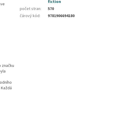
fiction
ive
počet stran
:
570
čárový kód
:
9781906694180
o značku
byla
vodního
. Každá