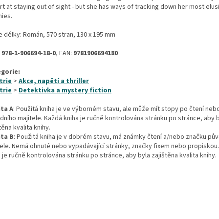
t at staying out of sight - but she has ways of tracking down her most elus
ies.
e délky: Román, 570 stran, 130 x 195 mm
:
978-1-906694-18-0
, EAN:
9781906694180
gorie:
trie
>
Akce, napětí a thriller
trie
>
Detektivka a mystery fiction
ita A
: Použitá kniha je ve výborném stavu, ale může mít stopy po čtení neb
dního majitele. Každá kniha je ručně kontrolována stránku po stránce, aby 
těna kvalita knihy.
ita B
: Použitá kniha je v dobrém stavu, má známky čtení a/nebo značku pů
tele. Nemá ohnuté nebo vypadávající stránky, značky fixem nebo propiskou
 je ručně kontrolována stránku po stránce, aby byla zajištěna kvalita knihy.