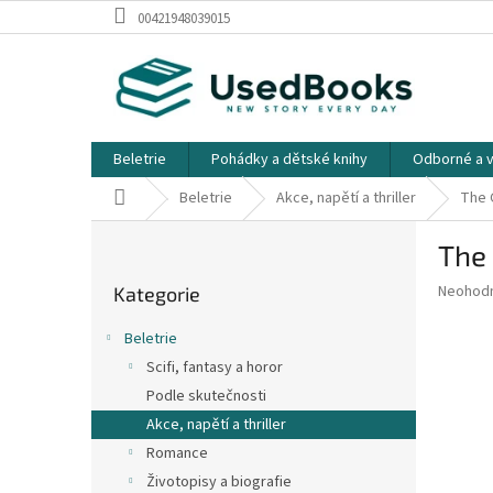
Přejít
00421948039015
na
obsah
Beletrie
Pohádky a dětské knihy
Odborné a v
Domů
Beletrie
Akce, napětí a thriller
The G
P
The 
o
Přeskočit
s
Průměr
Neohod
Kategorie
kategorie
t
hodnoce
r
produkt
Beletrie
a
je
Scifi, fantasy a horor
0,0
n
z
Podle skutečnosti
n
5
í
Akce, napětí a thriller
hvězdič
p
Romance
a
Životopisy a biografie