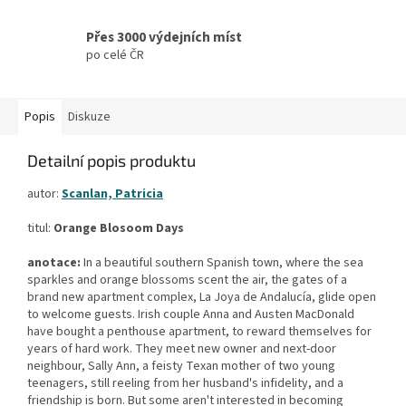
Přes 3000 výdejních míst
po celé ČR
Popis
Diskuze
Detailní popis produktu
autor:
Scanlan, Patricia
titul:
Orange Blosoom Days
anotace:
In a beautiful southern Spanish town, where the sea
sparkles and orange blossoms scent the air, the gates of a
brand new apartment complex, La Joya de Andalucía, glide open
to welcome guests. Irish couple Anna and Austen MacDonald
have bought a penthouse apartment, to reward themselves for
years of hard work. They meet new owner and next-door
neighbour, Sally Ann, a feisty Texan mother of two young
teenagers, still reeling from her husband's infidelity, and a
friendship is born. But some aren't interested in becoming