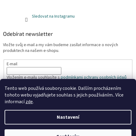
Sledovat na Instagramu
Odebírat newsletter
Vložte svůj e-mail a my vám budeme zasílat informace o nových
produktech na našem e-shopu.
E-mail
Vložením e-mailu souhlasíte s
podmínkami ochrany osobních údajů
Tento web používá soubory cookie. Dalším procházením
PŘIHLÁSIT SE
tohoto webu vyjadřujete souhlas s jejich používáním.. Více
informací
zde
.
Nastavení
Vytvořil Shoptet