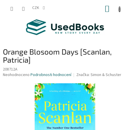
Přejít
NÁKUP
na
CZK
obsah
KOŠÍK
Orange Blosoom Days [Scanlan,
Patricia]
208712A
Průměrné
Neohodnoceno
Podrobnosti hodnocení
Značka:
Simon & Schuster
hodnocení
produktu
je
0,0
z
5
hvězdiček.