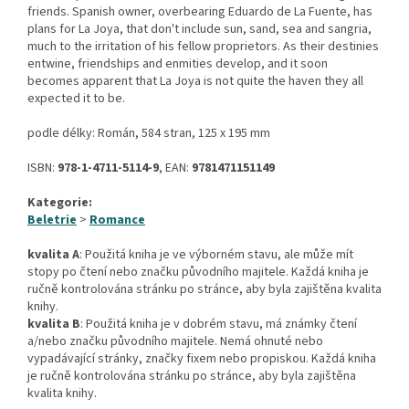
friends. Spanish owner, overbearing Eduardo de La Fuente, has
plans for La Joya, that don't include sun, sand, sea and sangria,
much to the irritation of his fellow proprietors. As their destinies
entwine, friendships and enmities develop, and it soon
becomes apparent that La Joya is not quite the haven they all
expected it to be.
podle délky: Román, 584 stran, 125 x 195 mm
ISBN:
978-1-4711-5114-9
, EAN:
9781471151149
Kategorie:
Beletrie
>
Romance
kvalita A
: Použitá kniha je ve výborném stavu, ale může mít
stopy po čtení nebo značku původního majitele. Každá kniha je
ručně kontrolována stránku po stránce, aby byla zajištěna kvalita
knihy.
kvalita B
: Použitá kniha je v dobrém stavu, má známky čtení
a/nebo značku původního majitele. Nemá ohnuté nebo
vypadávající stránky, značky fixem nebo propiskou. Každá kniha
je ručně kontrolována stránku po stránce, aby byla zajištěna
kvalita knihy.