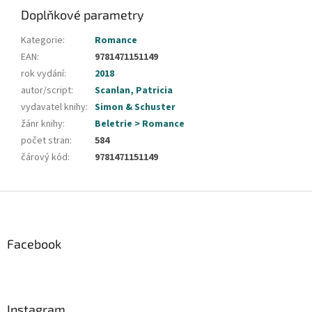
Doplňkové parametry
Kategorie
:
Romance
EAN
:
9781471151149
rok vydání
:
2018
autor/script
:
Scanlan, Patricia
vydavatel knihy
:
Simon & Schuster
žánr knihy
:
Beletrie > Romance
počet stran
:
584
čárový kód
:
9781471151149
Z
á
p
a
Facebook
t
í
Instagram