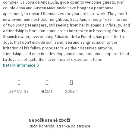
complex, La Joya de Andalucía, glide open to welcome guests. Irish
couple Anna and Austen MacDonald have bought a penthouse
apartment, to reward themselves for years of hard work. They meet
new owner and next-door neighbour, Sally Ann, a feisty Texan mother
of two young teenagers, still reeling from her husband's infidelity, and
a friendship is born. But some aren't interested in becoming friends.
Spanish owner, overbearing Eduardo de La Fuente, has plans for La
Joya, that don't include sun, sand, sea and sangria, much to the
irritation of his fellow proprietors. As their destinies entwine,
friendships and enmities develop, and it soon becomes apparent that
La Joya is not quite the haven they all expected it to be.
Detailní informace
ZEPTAT SE
HLÍDAT
SDÍLET
Nepoškozené zboží
Ruční kontrola, stránka po stránce.