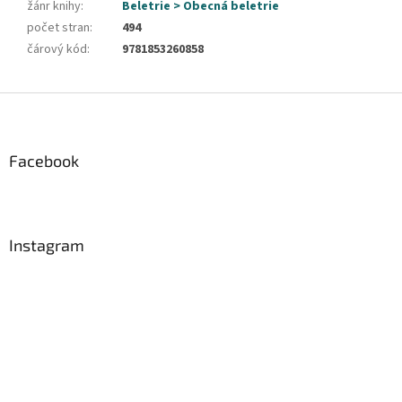
žánr knihy
:
Beletrie > Obecná beletrie
počet stran
:
494
čárový kód
:
9781853260858
Z
á
p
a
Facebook
t
í
Instagram