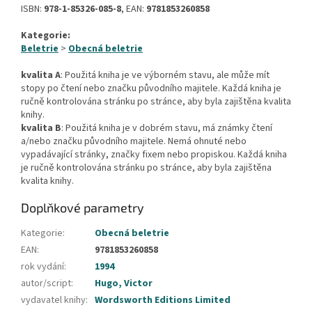
ISBN:
978-1-85326-085-8
, EAN:
9781853260858
Kategorie:
Beletrie
>
Obecná beletrie
kvalita A
: Použitá kniha je ve výborném stavu, ale může mít
stopy po čtení nebo značku původního majitele. Každá kniha je
ručně kontrolována stránku po stránce, aby byla zajištěna kvalita
knihy.
kvalita B
: Použitá kniha je v dobrém stavu, má známky čtení
a/nebo značku původního majitele. Nemá ohnuté nebo
vypadávající stránky, značky fixem nebo propiskou. Každá kniha
je ručně kontrolována stránku po stránce, aby byla zajištěna
kvalita knihy.
Doplňkové parametry
Kategorie
:
Obecná beletrie
EAN
:
9781853260858
rok vydání
:
1994
autor/script
:
Hugo, Victor
vydavatel knihy
:
Wordsworth Editions Limited