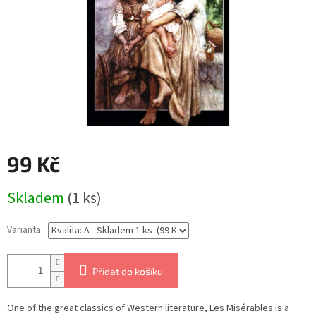
99 Kč
Měrná
Skladem
(1 ks)
cena:
Varianta
Přidat do košíku
One of the great classics of Western literature, Les Misérables is a