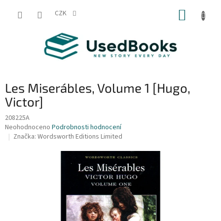
Přejít
NÁKUP
na
CZK
obsah
KOŠÍK
Les Miserábles, Volume 1 [Hugo,
Victor]
208225A
Průměrné
Neohodnoceno
Podrobnosti hodnocení
hodnocení
Značka:
Wordsworth Editions Limited
produktu
je
0,0
z
5
hvězdiček.