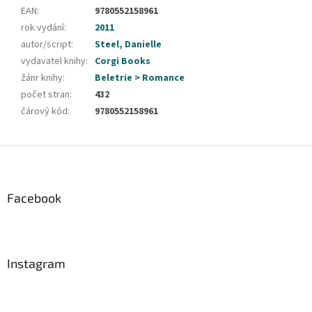
EAN
:
9780552158961
rok vydání
:
2011
autor/script
:
Steel, Danielle
vydavatel knihy
:
Corgi Books
žánr knihy
:
Beletrie > Romance
počet stran
:
432
čárový kód
:
9780552158961
Z
á
p
a
Facebook
t
í
Instagram