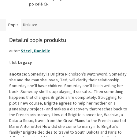
po celé ČR
Popis
Diskuze
Detailní popis produktu
autor:
Steel, Danielle
titul:
Legacy
anotace:
Someday is Brigitte Nicholson's watchword. Someday
she and the man she loves, Ted, will clarify their relationship.
Someday she'll have children. Someday she'll finish writing her
book. Someday she'll stop playing it so safe... Then something
happens that changes Brigitte's life completely. Struggling to
plot a new course, Brigitte agrees to help her mother on a
genealogy project - and makes a discovery that reaches back to
the French aristocracy. How did Brigitte's ancestor, Wachiwi, a
Dakota Sioux, travel from the Great Plains to the French court of
Marie Antoinette? How did she come to marry into Brigitte's
family? Brigitte decides to travel to South Dakota and Paris to