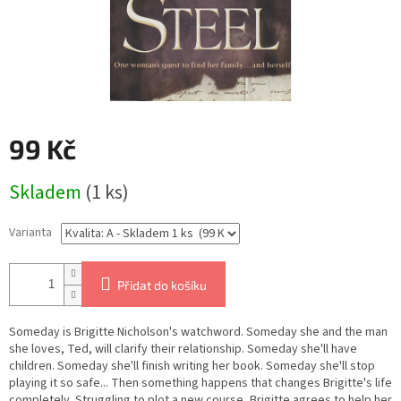
99 Kč
Měrná
Skladem
(1 ks)
cena:
Varianta
Přidat do košíku
Someday is Brigitte Nicholson's watchword. Someday she and the man
she loves, Ted, will clarify their relationship. Someday she'll have
children. Someday she'll finish writing her book. Someday she'll stop
playing it so safe... Then something happens that changes Brigitte's life
completely. Struggling to plot a new course, Brigitte agrees to help her