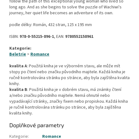
follow the path of this exceptional young woman who lived so
long ago. And as she begins to solve the puzzle of Wachiwi's
journey, her quiet life becomes an adventure of its own.
podle délky: Román, 432 stran, 125 x 195 mm
ISBN:
978-0-55215-896-1
, EAN:
9780552158961
Kategorie:
Beletrie
>
Romance
kvalita A
: Použitá kniha je ve výborném stavu, ale může mít
stopy po čtení nebo značku původního majitele. Každá kniha je
ručně kontrolována stránku po stránce, aby byla zajištěna kvalita
knihy.
kvalita B
: Použitá kniha je v dobrém stavu, má známky čtení
a/nebo značku původního majitele. Nemá ohnuté nebo
vypadávající stránky, značky fixem nebo propiskou. Každá kniha
je ručně kontrolována stránku po stránce, aby byla zajištěna
kvalita knihy.
Doplňkové parametry
Kategorie
:
Romance