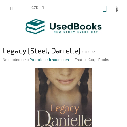
Přejít
NÁKUP
na
CZK
obsah
KOŠÍK
Legacy [Steel, Danielle]
208202A
Průměrné
Neohodnoceno
Podrobnosti hodnocení
Značka:
Corgi Books
hodnocení
produktu
je
0,0
z
5
hvězdiček.