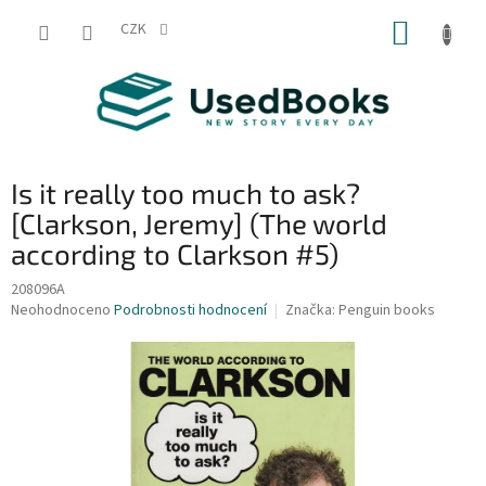
Přejít
NÁKUP
na
CZK
obsah
KOŠÍK
Is it really too much to ask?
[Clarkson, Jeremy] (The world
according to Clarkson #5)
208096A
Průměrné
Neohodnoceno
Podrobnosti hodnocení
Značka:
Penguin books
hodnocení
produktu
je
0,0
z
5
hvězdiček.