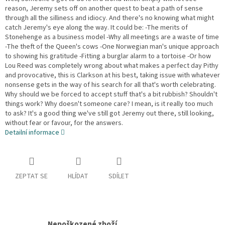
reason, Jeremy sets off on another quest to beat a path of sense
through all the silliness and idiocy. And there's no knowing what might
catch Jeremy's eye along the way. It could be: -The merits of
Stonehenge as a business model -Why all meetings are a waste of time
-The theft of the Queen's cows -One Norwegian man's unique approach
to showing his gratitude -Fitting a burglar alarm to a tortoise -Or how
Lou Reed was completely wrong about what makes a perfect day Pithy
and provocative, this is Clarkson at his best, taking issue with whatever
nonsense gets in the way of his search for all that's worth celebrating.
Why should we be forced to accept stuff that's a bit rubbish? Shouldn't
things work? Why doesn't someone care? I mean, is it really too much
to ask? It's a good thing we've still got Jeremy out there, still looking,
without fear or favour, for the answers.
Detailní informace
ZEPTAT SE
HLÍDAT
SDÍLET
Nepoškozené zboží