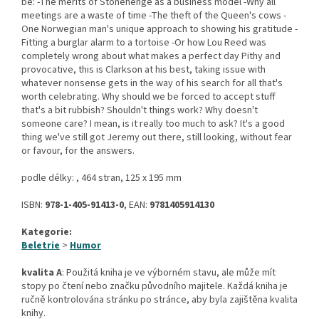
be: -The merits of Stonehenge as a business model -Why all
meetings are a waste of time -The theft of the Queen's cows -
One Norwegian man's unique approach to showing his gratitude -
Fitting a burglar alarm to a tortoise -Or how Lou Reed was
completely wrong about what makes a perfect day Pithy and
provocative, this is Clarkson at his best, taking issue with
whatever nonsense gets in the way of his search for all that's
worth celebrating. Why should we be forced to accept stuff
that's a bit rubbish? Shouldn't things work? Why doesn't
someone care? I mean, is it really too much to ask? It's a good
thing we've still got Jeremy out there, still looking, without fear
or favour, for the answers.
podle délky: , 464 stran, 125 x 195 mm
ISBN:
978-1-405-91413-0
, EAN:
9781405914130
Kategorie:
Beletrie
>
Humor
kvalita A
: Použitá kniha je ve výborném stavu, ale může mít
stopy po čtení nebo značku původního majitele. Každá kniha je
ručně kontrolována stránku po stránce, aby byla zajištěna kvalita
knihy.