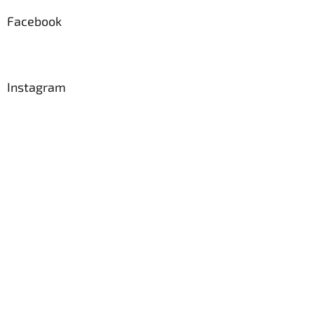
p
a
Facebook
t
í
Instagram