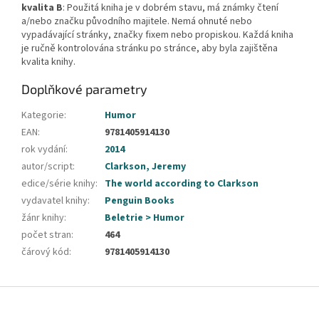
kvalita B
: Použitá kniha je v dobrém stavu, má známky čtení
a/nebo značku původního majitele. Nemá ohnuté nebo
vypadávající stránky, značky fixem nebo propiskou. Každá kniha
je ručně kontrolována stránku po stránce, aby byla zajištěna
kvalita knihy.
Doplňkové parametry
Kategorie
:
Humor
EAN
:
9781405914130
rok vydání
:
2014
autor/script
:
Clarkson, Jeremy
edice/série knihy
:
The world according to Clarkson
vydavatel knihy
:
Penguin Books
žánr knihy
:
Beletrie > Humor
počet stran
:
464
čárový kód
:
9781405914130
Z
á