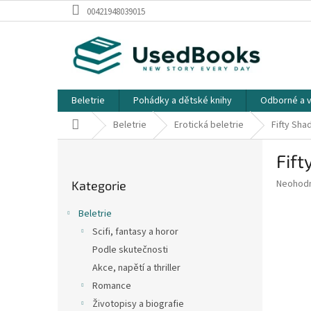
Přejít
00421948039015
na
obsah
Beletrie
Pohádky a dětské knihy
Odborné a v
Domů
Beletrie
Erotická beletrie
Fifty Sha
P
Fift
o
Přeskočit
s
Průměr
Neohod
Kategorie
kategorie
t
hodnoce
r
produkt
Beletrie
a
je
Scifi, fantasy a horor
0,0
n
z
Podle skutečnosti
n
5
í
Akce, napětí a thriller
hvězdič
p
Romance
a
Životopisy a biografie