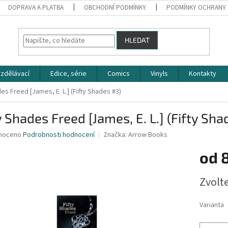
DOPRAVA A PLATBA
OBCHODNÍ PODMÍNKY
PODMÍNKY OCHRANY 
HLEDAT
zdělávací
Edice, série
Comics
Vinyls
Kontakty
des Freed [James, E. L.] (Fifty Shades #3)
y Shades Freed [James, E. L.] (Fifty Sha
né
noceno
Podrobnosti hodnocení
Značka:
Arrow Books
ní
od
u
Měrná
Zvolt
cena:
ek.
Varianta