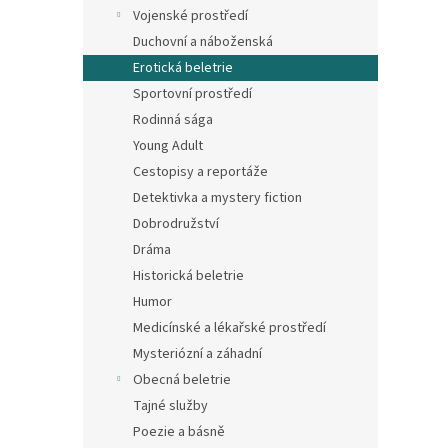
n
Vojenské prostředí
e
Duchovní a náboženská
l
Erotická beletrie
Sportovní prostředí
Rodinná sága
Young Adult
Cestopisy a reportáže
Detektivka a mystery fiction
Dobrodružství
Dráma
Historická beletrie
Humor
Medicínské a lékařské prostředí
Mysteriózní a záhadní
Obecná beletrie
Tajné služby
Poezie a básně