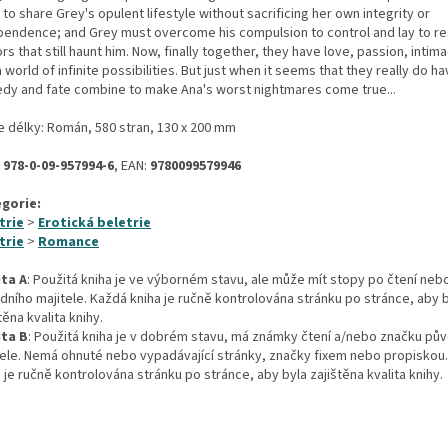
 to share Grey's opulent lifestyle without sacrificing her own integrity or
pendence; and Grey must overcome his compulsion to control and lay to re
rs that still haunt him. Now, finally together, they have love, passion, intim
 world of infinite possibilities. But just when it seems that they really do have
edy and fate combine to make Ana's worst nightmares come true...
e délky: Román, 580 stran, 130 x 200 mm
:
978-0-09-957994-6
, EAN:
9780099579946
gorie:
trie
>
Erotická beletrie
trie
>
Romance
ita A
: Použitá kniha je ve výborném stavu, ale může mít stopy po čtení neb
dního majitele. Každá kniha je ručně kontrolována stránku po stránce, aby 
těna kvalita knihy.
ita B
: Použitá kniha je v dobrém stavu, má známky čtení a/nebo značku pů
tele. Nemá ohnuté nebo vypadávající stránky, značky fixem nebo propiskou
 je ručně kontrolována stránku po stránce, aby byla zajištěna kvalita knihy.