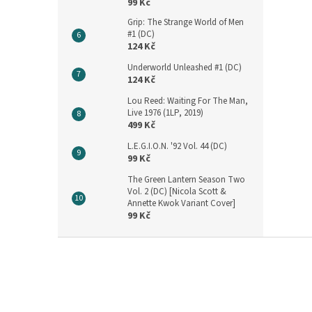
99 Kč
Grip: The Strange World of Men
#1 (DC)
124 Kč
Underworld Unleashed #1 (DC)
124 Kč
Lou Reed: Waiting For The Man,
Live 1976 (1LP, 2019)
499 Kč
L.E.G.I.O.N. '92 Vol. 44 (DC)
99 Kč
The Green Lantern Season Two
Vol. 2 (DC) [Nicola Scott &
Annette Kwok Variant Cover]
99 Kč
Z
á
p
a
t