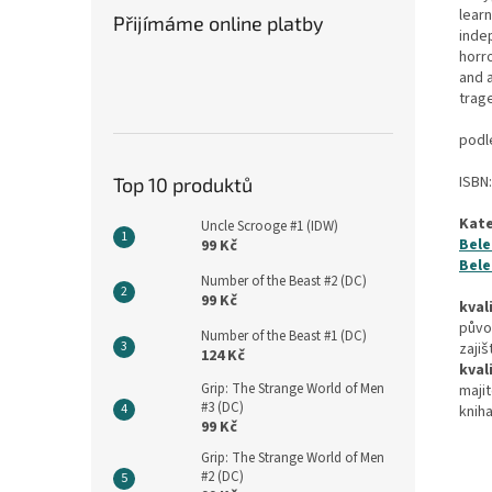
learn
Přijímáme online platby
inde
horro
and a
trag
podl
ISBN
Top 10 produktů
Kate
Uncle Scrooge #1 (IDW)
Bele
99 Kč
Bele
Number of the Beast #2 (DC)
99 Kč
kval
půvo
Number of the Beast #1 (DC)
zajiš
124 Kč
kval
Grip: The Strange World of Men
maji
#3 (DC)
kniha
99 Kč
Grip: The Strange World of Men
#2 (DC)