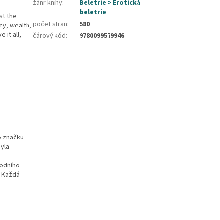
žánr knihy
:
Beletrie > Erotická
beletrie
st the
počet stran
:
580
acy, wealth,
 it all,
čárový kód
:
9780099579946
o značku
byla
vodního
. Každá