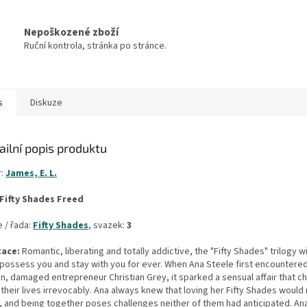
Nepoškozené zboží
Ruční kontrola, stránka po stránce.
s
Diskuze
ailní popis produktu
r:
James, E. L.
Fifty Shades Freed
 / řada:
Fifty Shades
, svazek:
3
ace:
Romantic, liberating and totally addictive, the "Fifty Shades" trilogy w
 possess you and stay with you for ever. When Ana Steele first encountere
en, damaged entrepreneur Christian Grey, it sparked a sensual affair that 
their lives irrevocably. Ana always knew that loving her Fifty Shades would
, and being together poses challenges neither of them had anticipated. An