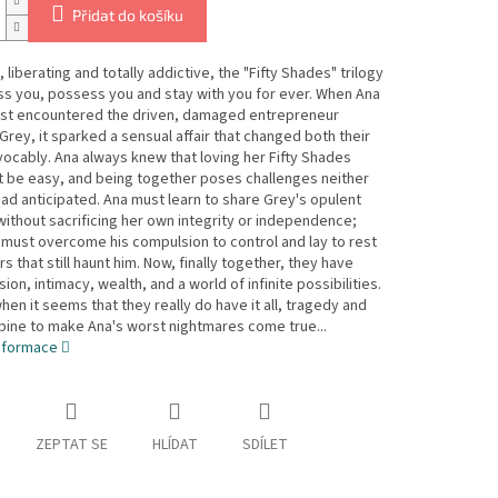
Přidat do košíku
 liberating and totally addictive, the "Fifty Shades" trilogy
ss you, possess you and stay with you for ever. When Ana
irst encountered the driven, damaged entrepreneur
 Grey, it sparked a sensual affair that changed both their
evocably. Ana always knew that loving her Fifty Shades
 be easy, and being together poses challenges neither
ad anticipated. Ana must learn to share Grey's opulent
 without sacrificing her own integrity or independence;
must overcome his compulsion to control and lay to rest
rs that still haunt him. Now, finally together, they have
ion, intimacy, wealth, and a world of infinite possibilities.
when it seems that they really do have it all, tragedy and
ine to make Ana's worst nightmares come true...
informace
ZEPTAT SE
HLÍDAT
SDÍLET