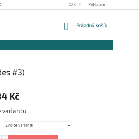
OSOBNÍCH ÚDAJŮ
KONTAKTY
CZK
Přihlášení
NÁKUPNÍ
Prázdný košík
KOŠÍK
des #3)
84 Kč
e variantu