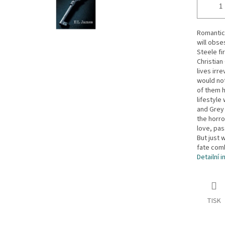
Romantic,
will obse
Steele f
Christian
lives irr
would not
of them h
lifestyle
and Grey 
the horro
love, pass
But just 
fate comb
Detailní 
TISK