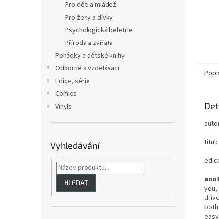
Pro děti a mládež
Pro ženy a dívky
Psychologická beletrie
Příroda a zvířata
Pohádky a dětské knihy
Odborné a vzdělávací
Popi
Edice, série
Comics
Det
Vinyls
auto
titul:
Vyhledávání
edice
anot
HLEDAT
you,
driv
both 
easy