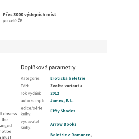
Přes 3000 výdejních míst
po celé ČR
Doplňkové parametry
Kategorie
:
Erotická beletrie
EAN
:
Zvolte variantu
rok vydání
:
2012
autor/script
:
James, E. L.
edice/série
Fifty Shades
ill obsess
knihy
:
d the
vydavatel
Arrow Books
changed
knihy
:
 not be
Beletrie > Romance
,
a must