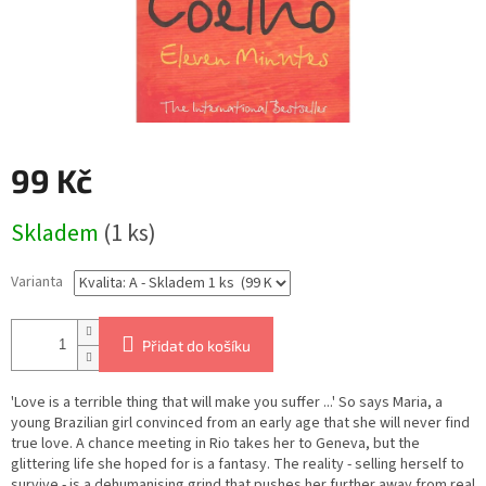
99 Kč
Měrná
Skladem
(1 ks)
cena:
Varianta
Přidat do košíku
'Love is a terrible thing that will make you suffer ...' So says Maria, a
young Brazilian girl convinced from an early age that she will never find
true love. A chance meeting in Rio takes her to Geneva, but the
glittering life she hoped for is a fantasy. The reality - selling herself to
survive - is a dehumanising grind that pushes her further away from real