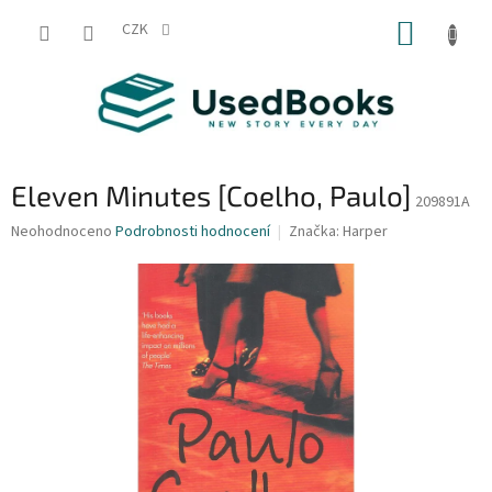
Přejít
NÁKUP
na
CZK
obsah
KOŠÍK
Eleven Minutes [Coelho, Paulo]
209891A
Průměrné
Neohodnoceno
Podrobnosti hodnocení
Značka:
Harper
hodnocení
produktu
je
0,0
z
5
hvězdiček.