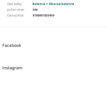
žánr knihy
:
Beletrie > Obecná beletrie
počet stran
:
306
čárový kód
:
9780007835430
Z
á
p
a
Facebook
t
í
Instagram