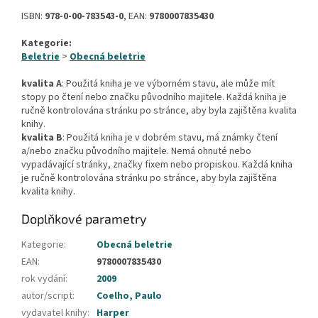
ISBN:
978-0-00-783543-0
, EAN:
9780007835430
Kategorie:
Beletrie
>
Obecná beletrie
kvalita A
: Použitá kniha je ve výborném stavu, ale může mít
stopy po čtení nebo značku původního majitele. Každá kniha je
ručně kontrolována stránku po stránce, aby byla zajištěna kvalita
knihy.
kvalita B
: Použitá kniha je v dobrém stavu, má známky čtení
a/nebo značku původního majitele. Nemá ohnuté nebo
vypadávající stránky, značky fixem nebo propiskou. Každá kniha
je ručně kontrolována stránku po stránce, aby byla zajištěna
kvalita knihy.
Doplňkové parametry
Kategorie
:
Obecná beletrie
EAN
:
9780007835430
rok vydání
:
2009
autor/script
:
Coelho, Paulo
vydavatel knihy
:
Harper