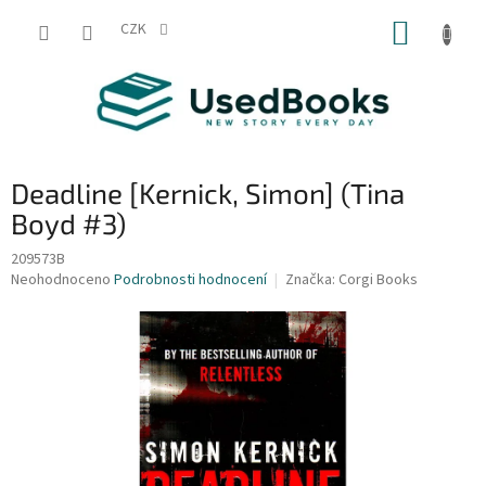
Přejít
NÁKUP
na
CZK
obsah
KOŠÍK
Deadline [Kernick, Simon] (Tina
Boyd #3)
209573B
Průměrné
Neohodnoceno
Podrobnosti hodnocení
Značka:
Corgi Books
hodnocení
produktu
je
0,0
z
5
hvězdiček.