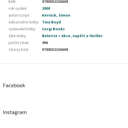
EAN
:
9780552156608
rok vydání
:
2008
autor/script
:
Kernick, Simon
edice/série knihy
:
Tina Boyd
vydavatel knihy
:
Corgi Books
žánr knihy
:
Beletrie > Akce, napětí a thriller
počet stran
:
496
čárový kód
:
9780552156608
Z
á
p
a
Facebook
t
í
Instagram