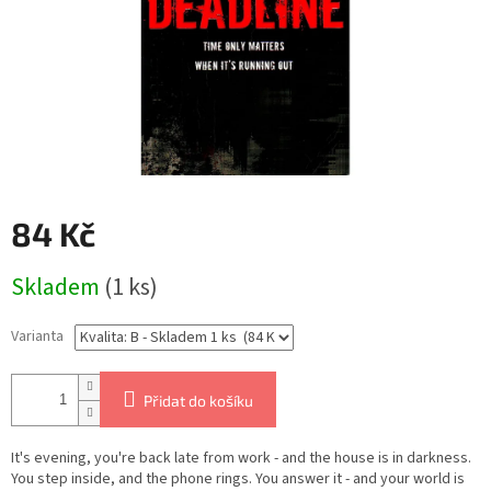
84 Kč
Měrná
Skladem
(1 ks)
cena:
Varianta
Přidat do košíku
It's evening, you're back late from work - and the house is in darkness.
You step inside, and the phone rings. You answer it - and your world is