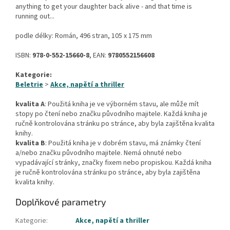
anything to get your daughter back alive - and that time is
running out...
podle délky: Román, 496 stran, 105 x 175 mm
ISBN:
978-0-552-15660-8
, EAN:
9780552156608
Kategorie:
Beletrie
>
Akce, napětí a thriller
kvalita A
: Použitá kniha je ve výborném stavu, ale může mít
stopy po čtení nebo značku původního majitele. Každá kniha je
ručně kontrolována stránku po stránce, aby byla zajištěna kvalita
knihy.
kvalita B
: Použitá kniha je v dobrém stavu, má známky čtení
a/nebo značku původního majitele. Nemá ohnuté nebo
vypadávající stránky, značky fixem nebo propiskou. Každá kniha
je ručně kontrolována stránku po stránce, aby byla zajištěna
kvalita knihy.
Doplňkové parametry
Kategorie
:
Akce, napětí a thriller