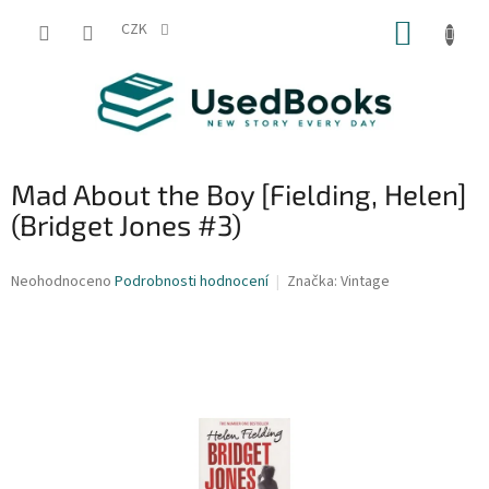
Přejít
NÁKUP
na
CZK
obsah
KOŠÍK
Mad About the Boy [Fielding, Helen]
(Bridget Jones #3)
Průměrné
Neohodnoceno
Podrobnosti hodnocení
Značka:
Vintage
hodnocení
produktu
je
0,0
z
5
hvězdiček.