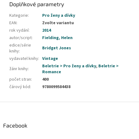
Doplňkové parametry
Kategorie
:
Pro ženy a dívky
EAN
:
Zvolte variantu
rok vydání
:
2014
autor/script
:
Fielding, Helen
edice/série
Bridget Jones
knihy
:
vydavatel knihy
:
Vintage
Beletrie > Pro ženy a dívky
,
Beletrie >
žánr knihy
:
Romance
počet stran
:
400
čárový kód
:
9780099584438
Z
á
p
a
Facebook
t