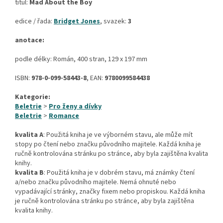
titul:
Mad About the Boy
edice / řada:
Bridget Jones
, svazek:
3
anotace:
podle délky: Román, 400 stran, 129 x 197 mm
ISBN:
978-0-099-58443-8
, EAN:
9780099584438
Kategorie:
Beletrie
>
Pro ženy a dívky
Beletrie
>
Romance
kvalita A
: Použitá kniha je ve výborném stavu, ale může mít
stopy po čtení nebo značku původního majitele. Každá kniha je
ručně kontrolována stránku po stránce, aby byla zajištěna kvalita
knihy.
kvalita B
: Použitá kniha je v dobrém stavu, má známky čtení
a/nebo značku původního majitele. Nemá ohnuté nebo
vypadávající stránky, značky fixem nebo propiskou. Každá kniha
je ručně kontrolována stránku po stránce, aby byla zajištěna
kvalita knihy.