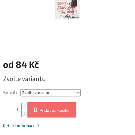
od
84 Kč
Měrná
Zvolte variantu
cena:
Varianta
Přidat do košíku
Detailní informace