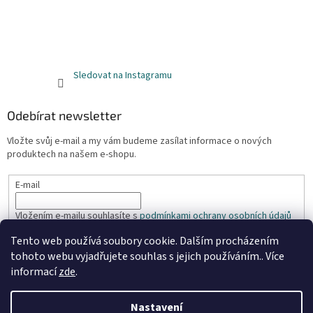
Sledovat na Instagramu
Odebírat newsletter
Vložte svůj e-mail a my vám budeme zasílat informace o nových
produktech na našem e-shopu.
E-mail
Vložením e-mailu souhlasíte s
podmínkami ochrany osobních údajů
Tento web používá soubory cookie. Dalším procházením
PŘIHLÁSIT SE
tohoto webu vyjadřujete souhlas s jejich používáním.. Více
informací
zde
.
Nastavení
Vytvořil Shoptet