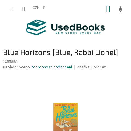
Přejít
NÁKUP
na
CZK
obsah
KOŠÍK
Blue Horizons [Blue, Rabbi Lionel]
185589A
Průměrné
Neohodnoceno
Podrobnosti hodnocení
Značka:
Coronet
hodnocení
produktu
je
0,0
z
5
hvězdiček.