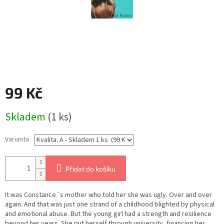
99 Kč
Měrná
Skladem
(1 ks)
cena:
Varianta
Přidat do košíku
It was Constance´s mother who told her she was ugly. Over and over
again. And that was just one strand of a childhood blighted by physical
and emotional abuse. But the young girl had a strength and resilience
beyond her years. She put herself through university, financing her