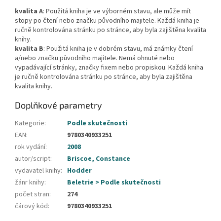
kvalita A
: Použitá kniha je ve výborném stavu, ale může mít
stopy po čtení nebo značku původního majitele. Každá kniha je
ručně kontrolována stránku po stránce, aby byla zajištěna kvalita
knihy.
kvalita B
: Použitá kniha je v dobrém stavu, má známky čtení
a/nebo značku původního majitele. Nemá ohnuté nebo
vypadávající stránky, značky fixem nebo propiskou. Každá kniha
je ručně kontrolována stránku po stránce, aby byla zajištěna
kvalita knihy.
Doplňkové parametry
Kategorie
:
Podle skutečnosti
EAN
:
9780340933251
rok vydání
:
2008
autor/script
:
Briscoe, Constance
vydavatel knihy
:
Hodder
žánr knihy
:
Beletrie > Podle skutečnosti
počet stran
:
274
čárový kód
:
9780340933251