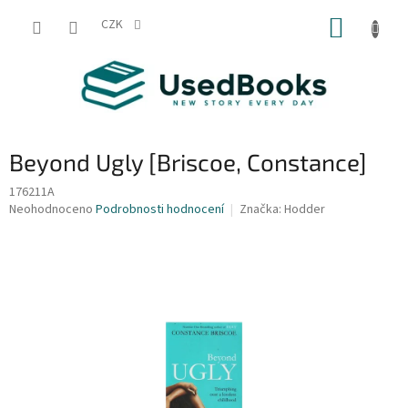
Přejít
NÁKUP
na
CZK
obsah
KOŠÍK
Beyond Ugly [Briscoe, Constance]
176211A
Průměrné
Neohodnoceno
Podrobnosti hodnocení
Značka:
Hodder
hodnocení
produktu
je
0,0
z
5
hvězdiček.