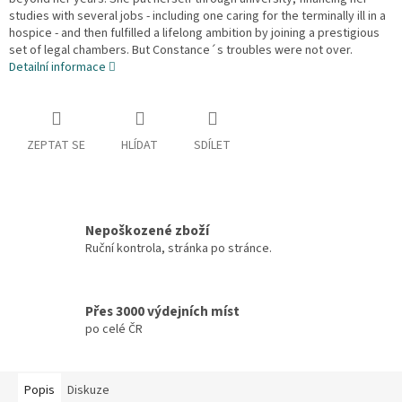
studies with several jobs - including one caring for the terminally ill in a
hospice - and then fulfilled a lifelong ambition by joining a prestigious
set of legal chambers. But Constance´s troubles were not over.
Detailní informace
ZEPTAT SE
HLÍDAT
SDÍLET
Nepoškozené zboží
Ruční kontrola, stránka po stránce.
Přes 3000 výdejních míst
po celé ČR
Popis
Diskuze